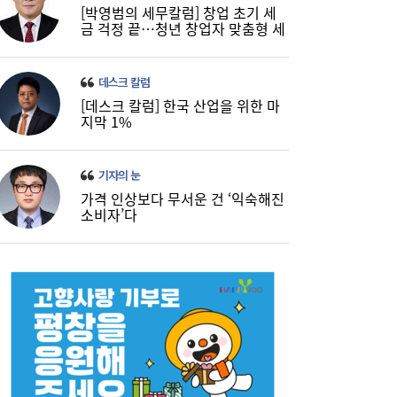
[박영범의 세무칼럼] 창업 초기 세
금 걱정 끝…청년 창업자 맞춤형 세
정 지원 확대
데스크 칼럼
[데스크 칼럼] 한국 산업을 위한 마
지막 1%
기자의 눈
가격 인상보다 무서운 건 ‘익숙해진
소비자’다