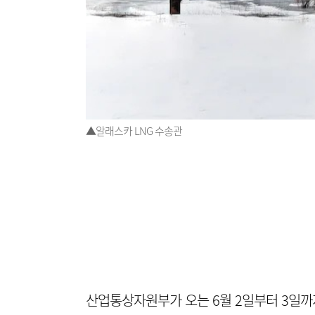
▲알래스카 LNG 수송관
산업통상자원부가 오는 6월 2일부터 3일까