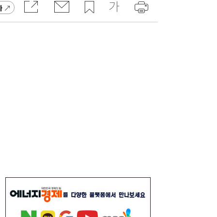
가
가스공사 실적 상승에도 미수금 14조원…요
09:10
금 조정·지원 절실
[주말N게임] 24주년 맞은 장수게임 ‘라그나
08:00
로크 온라인’