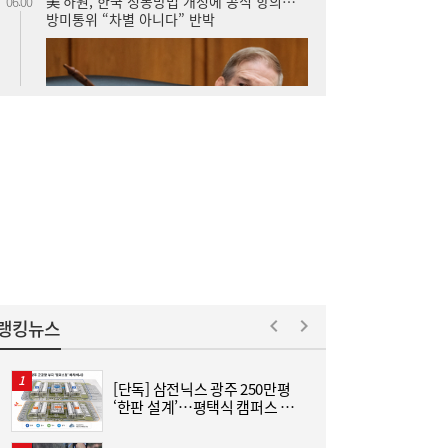
SK하이닉스, 中 충칭공장 지분 매각 검토
23:44
랭킹뉴스
[단독] 삼전닉스 광주 250만평
[
‘한판 설계’…평택식 캠퍼스 들
격
李대통령, 6시간 부동산 회의…“용산, 서울시
21:32
어선다
와 협의해야” 공급대책 속도