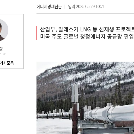
에너지경제신문
|
입력 2025.05.29 10:21
산업부, 알래스카 LNG 등 신재생 프로젝
미국 주도 글로벌 청정에너지 공급망 편입
성
n.kr
 기사모음