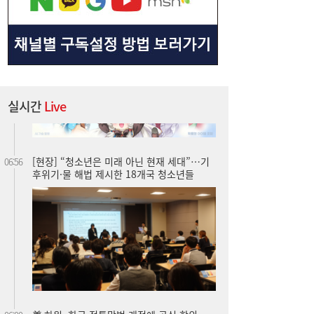
실시간
Live
[현장] “청소년은 미래 아닌 현재 세대”…기
06:56
후위기·물 해법 제시한 18개국 청소년들
美 하원, 한국 정통망법 개정에 공식 항의…
06:00
방미통위 “차별 아니다” 반박