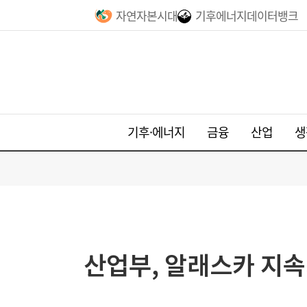
자연자본시대
기후에너지데이터뱅크
기후·에너지
금융
산업
생
산업부, 알래스카 지