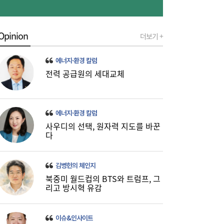
TS, 제주공항에서 교통안전·항공보안 캠페
20:59
인…‘오늘도 무사고’
Opinion
더보기 +
에너지·환경 칼럼
전력 공급원의 세대교체
에너지·환경 칼럼
사우디의 선택, 원자력 지도를 바꾼
다
SK하이닉스 54조 베팅…용인엔 D램, 청주는
19:38
낸드
김병헌의 체인지
북중미 월드컵의 BTS와 트럼프, 그
리고 방시혁 유감
이슈&인사이트