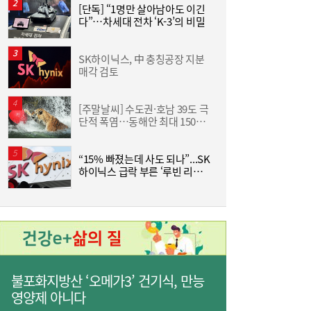
[단독] “1명만 살아남아도 이긴
[
다”…차세대 전차 ‘K-3’의 비밀
SK하이닉스, 中 충칭공장 지분
한
매각 검토
기
[주말날씨] 수도권·호남 39도 극
단적 폭염…동해안 최대 150㎜
즈
폭우 비상
“15% 빠졌는데 사도 되나”...SK
하이닉스 급락 부른 ‘루빈 리스
분
서울시 “정비사업 31만가구 착공해도 이주대
21:01
크’
란 없다”…정부에 규제완화 촉구
불포화지방산 ‘오메가3’ 건기식, 만능
영양제 아니다