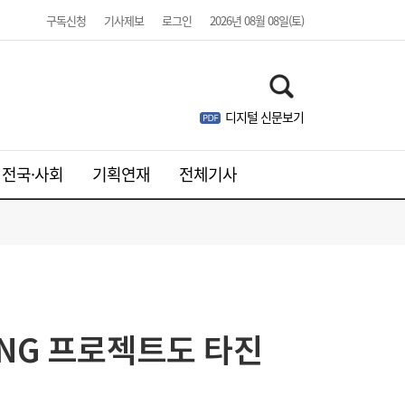
구독신청
기사제보
로그인
2026년 08월 08일(토)
디지털 신문보기
전국·사회
기획연재
전체기사
주유소 기름값 12주 연속 하락…다음주는?
10:08
NG 프로젝트도 타진