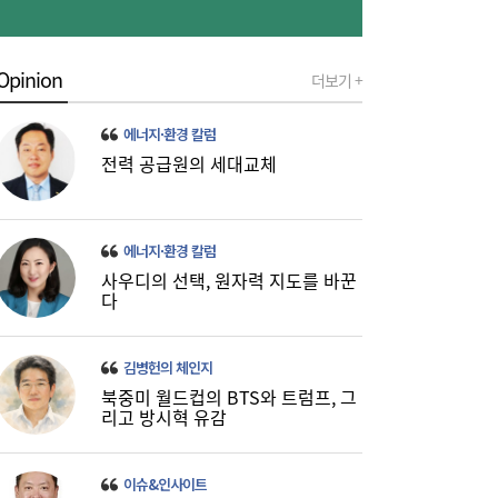
Opinion
더보기 +
에너지·환경 칼럼
풍력발전 점검에서 방산으로…니어스랩, 코
15:15
스닥 상장 도전
전력 공급원의 세대교체
에너지·환경 칼럼
사우디의 선택, 원자력 지도를 바꾼
다
김병헌의 체인지
북중미 월드컵의 BTS와 트럼프, 그
리고 방시혁 유감
카카오 이어 네이버도 ‘파업 경고등’…네이버
15:09
Z, 그룹 첫 파업 위기
이슈&인사이트