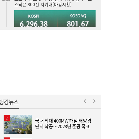
스닥은 800선 지켜내[마감시황]
LH 사장, 주택공급 속도전 위해 “보상 임시
16:18
직, 정규직보다 더 많이 주겠다”
랭킹뉴스
국내 최대 400MW 해남 태양광
단지 착공…2028년 준공 목표
산