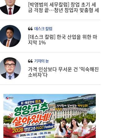
[박영범의 세무칼럼] 창업 초기 세
금 걱정 끝…청년 창업자 맞춤형 세
정 지원 확대
데스크 칼럼
[데스크 칼럼] 한국 산업을 위한 마
지막 1%
기자의 눈
가격 인상보다 무서운 건 ‘익숙해진
소비자’다