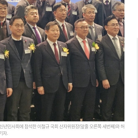
계 신년인사회에 참석한 이철규 국회 산자위원장(앞줄 오른쪽 세번째)와 허
기자.