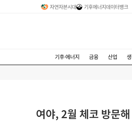
자연자본시대
기후에너지데이터뱅크
기후·에너지
금융
산업
생
여야, 2월 체코 방문