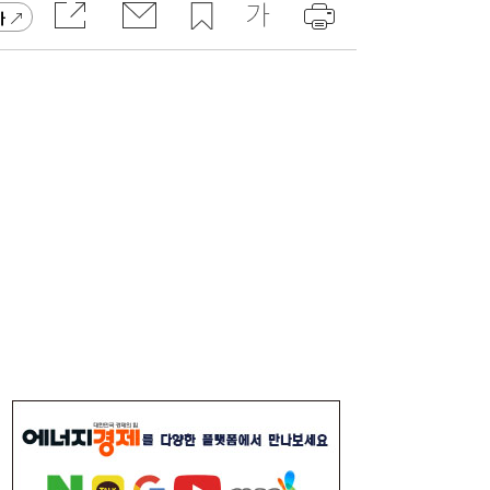
가
[금융권 풍향계] 취약계층 금융 접근성↑...기
16:32
업은행, 비대면 햇살론 출시 外