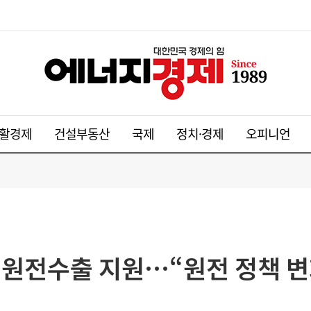
활경제
건설부동산
국제
정치·경제
오피니언
해 원전수출 지원…“원전 정책 변