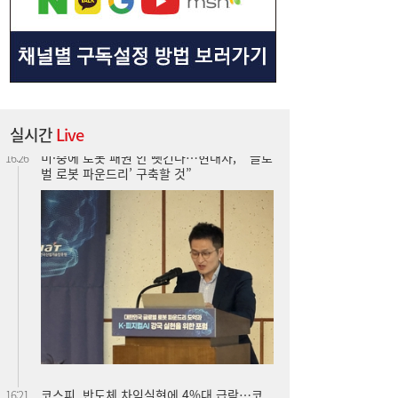
실시간
Live
미·중에 로봇 패권 안 뺏긴다…현대차, “‘글로
16:26
벌 로봇 파운드리’ 구축할 것”
코스피, 반도체 차익실현에 4%대 급락…코
16:21