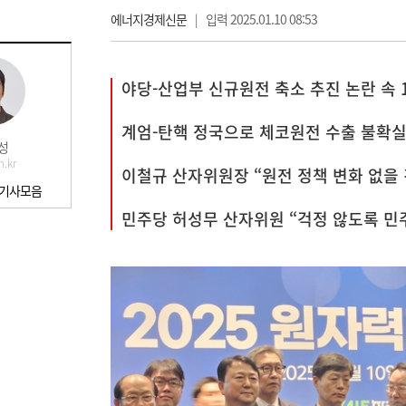
에너지경제신문
|
입력 2025.01.10 08:53
야당-산업부 신규원전 축소 추진 논란 속
계엄-탄핵 정국으로 체코원전 수출 불확실
성
n.kr
이철규 산자위원장 “원전 정책 변화 없을 것
 기사모음
민주당 허성무 산자위원 “걱정 않도록 민주