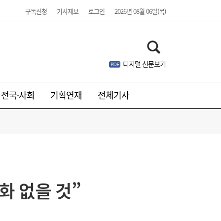
구독신청
기사제보
로그인
2026년 08월 06일(목)
아스트로마, 인도네시아 탄소포집 시장 진출
16:52
디지털 신문보기
전국·사회
기획연재
전체기사
[여전사 풍향계] KB국민카드, ‘유스클럽 체크
16:35
카드’ 20만장 돌파外
화 없을 것”