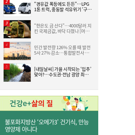
“경유값 폭등에도 든든”…LPG
[
1톤 트럭, 중동발 석유위기 ‘구원
LG유플러스, 2분기 영업익 3445억원…역대
15:37
투수’
최대 실적
“한은도 금 산다”…4000달러 지
킨 국제금값, 바닥 다졌나 [머니
금
+]
민간 발전량 126% 오를 때 발전
5사 27% 감소…통합발전사 출
버
범으로 진검승부 예고
[내일날씨] 가을 시작되는 ‘입추’
조
맞아?…수도권·전남 광양 최고
삼
39도
‘
구리 케이블도 美 품목관세 도마 위…‘슈퍼사
15:16
이클’ 전선업계 ‘촉각’
불포화지방산 ‘오메가3’ 건기식, 만능
영양제 아니다