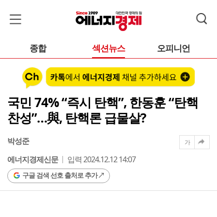
종합
섹션뉴스
오피니언
국민 74% “즉시 탄핵”, 한동훈 “탄핵
찬성”…與, 탄핵론 급물살?
박성준
가
에너지경제신문
입력 2024.12.12 14:07
구글 검색 선호 출처로 추가