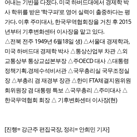
어내는 기반을 다졌다. 미국 하버드대에서 경제학 박
사 학위를 받은 ‘학구파’로 영어 실력이 출중하다는 평
가다. 이후 주미대사, 한국무역협회장을 거친 후 2015
년부터 기후변화센터 이사장을 맡고 있다.
△전북 전주 1949년 6월18일 생) △서울대 경제학과,
미국 하버드대 경제학 박사 △통상산업부 차관 △외
교통상부 통상교섭본부장 △주OECD 대사 △대통령
정책기획.경제수석비서관 △국무총리실 국무조정실
장 △부총리 겸 재경부 장관 △한미 FTA체결지원위원
회위원장 겸 대통령 특보 △국무총리 △주미대사 △
한국무역협회 회장 △ 기후변화센터 이사장(현)
[진행= 강근주 편집국장, 정리= 안희민 기자]