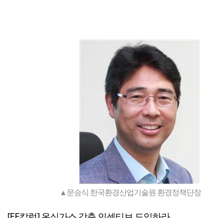
▲문승식 한국환경산업기술원 환경정책단장
[EE칼럼] 온실가스 감축 인센티브 도입하라