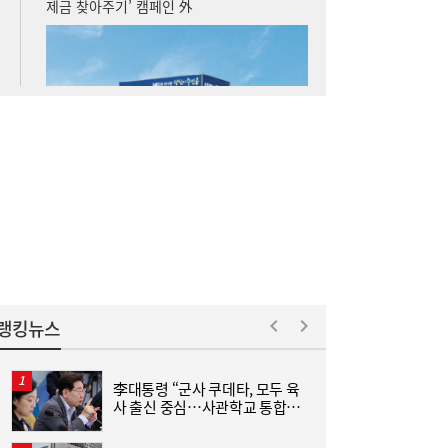
키즈 매거진 ‘보나몽’ 8월호, 교보문고 잡지
17:15
일간베스트 4위 올라
랭킹뉴스
李대통령 “군사 쿠데타, 모두 육
사 출신 중심…사관학교 통합하
면 가능성 줄어”
국
더