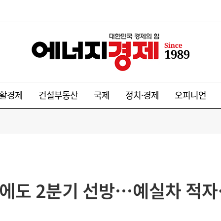
활경제
건설부동산
국제
정치·경제
오피니언
진에도 2분기 선방…예실차 적