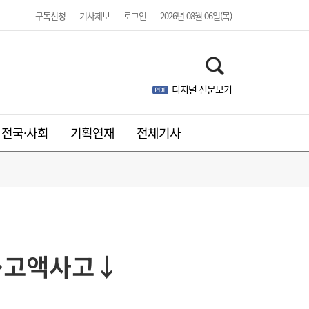
구독신청
기사제보
로그인
2026년 08월 06일(목)
“다작王 타이틀 어디로?”…넷마블에 물었더
08:55
디지털 신문보기
니
전국·사회
기획연재
전체기사
자·고액사고↓