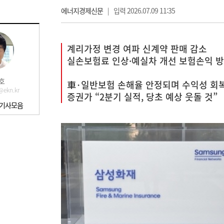
에너지경제신문
|
입력 2026.07.09 11:35
계리가정 변경 여파 신계약 판매 감소
실손보험료 인상·예실차 개선 보험손익 
호
車·일반보험 손해율 안정되며 수익성 회
@ekn.kr
증권가 “2분기 실적, 당초 예상 웃돌 것”
 기사모음