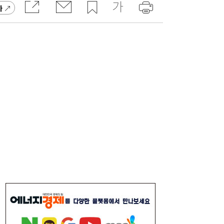
가
코스피 6600선 눈앞…美 증시 혼조에 숨 고
08:22
르기 장세 주목[장전시황]
라인야후 날개 단 카카오게임즈…“기본부터
18:35
다시 세운다”