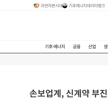
자연자본시대
기후에너지데이터뱅크
기후·에너지
금융
산업
생
손보업계, 신계약 부