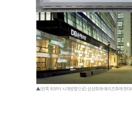
▲(왼쪽 위부터 시계방향으로) 삼성화재·메리츠화재·현대