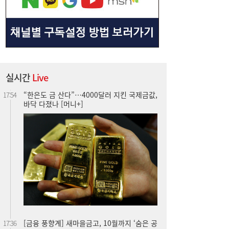
“한은도 금 산다”…4000달러 지킨 국제금값,
17:54
실시간
Live
바닥 다졌나 [머니+]
[금융 풍향계] 새마을금고, 10월까지 ‘숨은 공
17:36
제금 찾아주기’ 캠페인 外