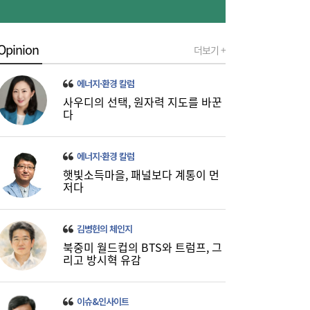
다…“순자산가치를 기준 삼아야”
Opinion
더보기 +
에너지·환경 칼럼
사우디의 선택, 원자력 지도를 바꾼
다
코스피 6600선 회복 눈앞…반도체 훈풍에
16:27
3%대 상승[마감시황]
에너지·환경 칼럼
햇빛소득마을, 패널보다 계통이 먼
저다
김병헌의 체인지
북중미 월드컵의 BTS와 트럼프, 그
리고 방시혁 유감
이슈&인사이트
씨유메디칼, AED 원격관리시스템 ‘RMS
16:25