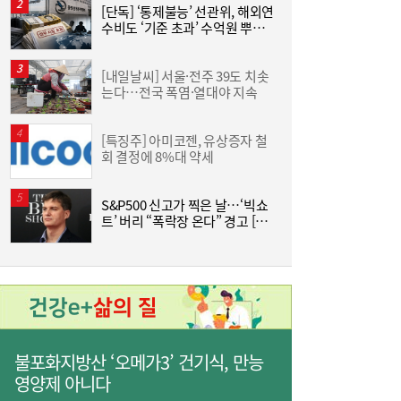
[단독] ‘통제불능’ 선관위, 해외연
“
수비도 ‘기준 초과’ 수억원 뿌렸
월
다
[내일날씨] 서울·전주 39도 치솟
‘
는다…전국 폭염·열대야 지속
롯
[특징주] 아미코젠, 유상증자 철
트
회 결정에 8%대 약세
美
슈
S&P500 신고가 찍은 날…‘빅쇼
“
트’ 버리 “폭락장 온다” 경고 [머
킨
니+]
+
[금융권 풍향계] “AI 업무 혁신 속도”…SBI저
17:15
축은행, 전사 교육 확대 外
불포화지방산 ‘오메가3’ 건기식, 만능
영양제 아니다
VIP운용, 정부안으론 주가 누르기 못 막는
16:57