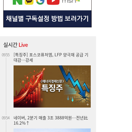
실시간
Live
네이버, 2분기 매출 3조 3888억원…전년比
09:54
16.2%↑
[특징주] 엘앤에프, 2분기 흑자전환·분기 최
09:50
대 출하 실적…강세