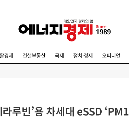
활경제
건설부동산
국제
정치·경제
오피니언
라루빈’용 차세대 eSSD ‘PM1