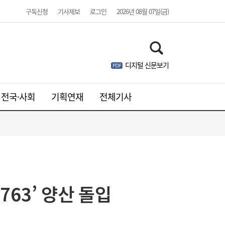
구독신청
기사제보
로그인
2026년 08월 07일(금)
디지털 신문보기
전국·사회
기획연재
전체기사
[단독] 종부세 개편 ‘강남벨트’ 직격…용산 증
10:55
세 주택 평균 1449만원 늘어
763’ 양산 돌입