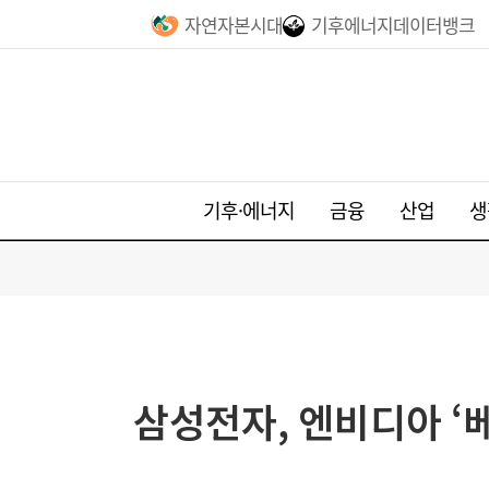
자연자본시대
기후에너지데이터뱅크
기후·에너지
금융
산업
생
삼성전자, 엔비디아 ‘베