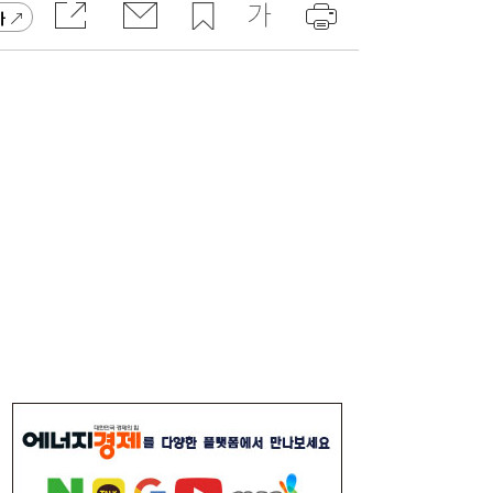
가
한전기술지주 출범…에너지 혁신기술 사업화
10:30
·유니콘 육성 나선다
[특징주] 포스코퓨처엠, LFP 양극재 공급 기
09:55
대감…강세