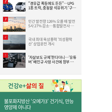
“경유값 폭등에도 든든”…LPG
동
1톤 트럭, 중동발 석유위기 ‘구원
화
투수’
6
민간 발전량 126% 오를 때 발전
“
5사 27% 감소…통합발전사 출
미
범으로 진검승부 예고
“원정 출산 자녀에 美 시민권 금지”…트럼프,
09:09
행정명령 서명
국내 최대 육상풍력 ‘의성황학
조
산’ 상업운전 개시
삼
‘
‘자살보도 규제’한다더니…‘유튜
“
버’ 배인규 사망 사건에 정부 대
다
책 맹점 드러났다
“8월 둘째 주 역대 최대 전력수요 97.1GW 넘
09:07
을 수도”
불포화지방산 ‘오메가3’ 건기식, 만능
영양제 아니다