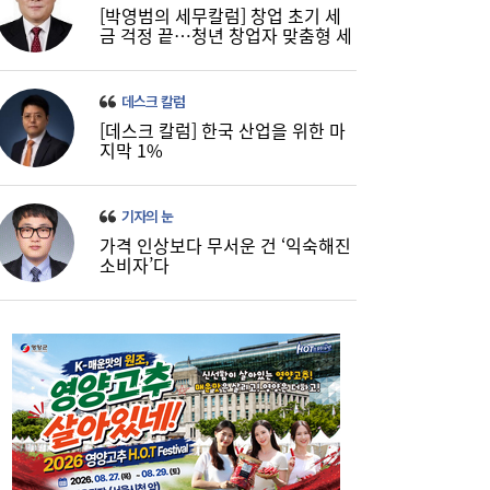
[박영범의 세무칼럼] 창업 초기 세
금 걱정 끝…청년 창업자 맞춤형 세
정 지원 확대
데스크 칼럼
[데스크 칼럼] 한국 산업을 위한 마
지막 1%
기자의 눈
가격 인상보다 무서운 건 ‘익숙해진
소비자’다