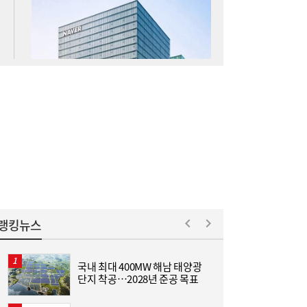
[특징주] 롯데쇼핑, 순이익 흑자 전환에도 장
09:18
초반 급락
랭킹뉴스
“201g, 이렇게 가벼워졌어?” 갤럭시 폴더블
09:15
오늘 출격
국내 최대 400MW 해남 태양광
[
단지 착공…2028년 준공 목표
집
위