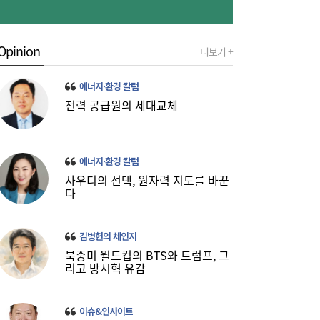
Opinion
더보기 +
에너지·환경 칼럼
“농협 지방 간다?”…산은 때보다 판 커진 금
08:53
전력 공급원의 세대교체
융기관 지방이전 논란
에너지·환경 칼럼
사우디의 선택, 원자력 지도를 바꾼
다
김병헌의 체인지
북중미 월드컵의 BTS와 트럼프, 그
리고 방시혁 유감
이슈&인사이트