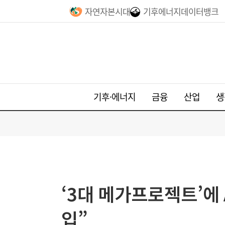
자연자본시대
기후에너지데이터뱅크
기후·에너지
금융
산업
생
‘3대 메가프로젝트’에
입”