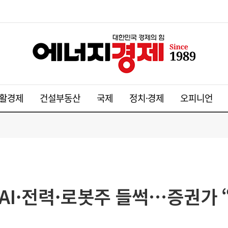
활경제
건설부동산
국제
정치·경제
오피니언
 AI·전력·로봇주 들썩…증권가 