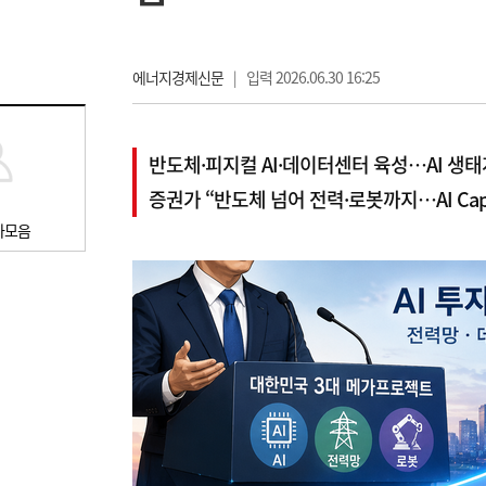
에너지경제신문
|
입력 2026.06.30 16:25
반도체·피지컬 AI·데이터센터 육성…AI 생태
증권가 “반도체 넘어 전력·로봇까지…AI Cap
사모음