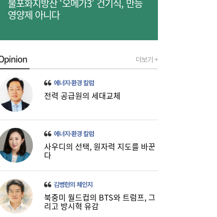
불포화지방산 ‘오메가3’ 건기식, 만능
우리은행, 전북 해상풍력 발전사업에 생산적
17:42
영양제 아니다
금융 투입
Opinion
더보기 +
에너지·환경 칼럼
전력 공급원의 세대교체
유저에 굿즈 주면 사행성 조장?…“시대 맞춰
17:13
게임법 바꿔야”
에너지·환경 칼럼
사우디의 선택, 원자력 지도를 바꾼
다
김병헌의 체인지
북중미 월드컵의 BTS와 트럼프, 그
리고 방시혁 유감