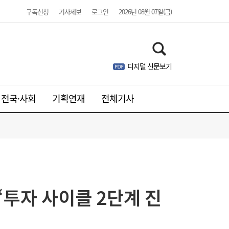
구독신청
기사제보
로그인
2026년 08월 07일(금)
디지털 신문보기
전국·사회
기획연재
전체기사
“투자 사이클 2단계 진
서울시 “정비사업 31만가구 착공해도 이주대
21:01
란 없다”…정부에 규제완화 촉구