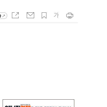
가
TS, 제주공항에서 교통안전·항공보안 캠페
20:59
인…‘오늘도 무사고’
SK하이닉스 54조 베팅…용인엔 D램, 청주는
19:38
낸드