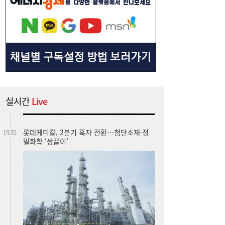
실시간
Live
롯데케미칼, 2분기 흑자 전환…첨단소재·정
19:35
밀화학 ‘쌍끌이’