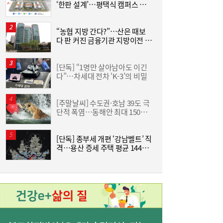
‘한판 설계’…평택식 캠퍼스 들
어선다
금호석화, 2분기 영업익 5배 급증…3분기 수
19:24
“농협 지방 간다?”…산은 때보
“
익성은 ‘글쎄’
다 판 커진 금융기관 지방이전 논
하
란
크
[단독] “1명만 살아남아도 이긴
한
다”…차세대 전차 ‘K-3’의 비밀
기
[주말날씨] 수도권·호남 39도 극
단적 폭염…동해안 최대 150㎜
즈
폭우 비상
진에어, 2Q 영업손실 731억…고유가 덫에
19:20
[단독] 종부세 개편 ‘강남벨트’ 직
‘적자 전환’
격…용산 증세 주택 평균 1449
분
만원 늘어