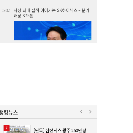
사상 최대 실적 이어가는 SK하이닉스…분기
19:32
배당 375원
통신 3사, AIDC로 실적 개선…남은 과제는
19:26
‘수익성’
랭킹뉴스
[단독] 삼전닉스 광주 250만평
[