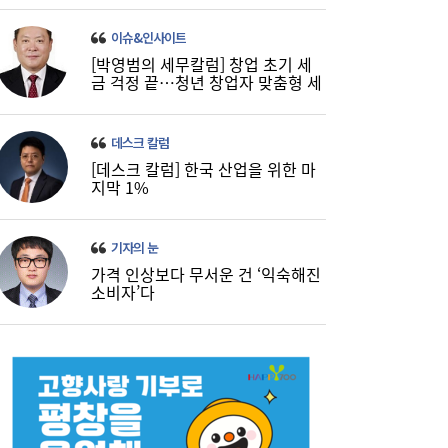
이슈&인사이트
[박영범의 세무칼럼] 창업 초기 세
금 걱정 끝…청년 창업자 맞춤형 세
정 지원 확대
데스크 칼럼
[데스크 칼럼] 한국 산업을 위한 마
지막 1%
기자의 눈
가격 인상보다 무서운 건 ‘익숙해진
소비자’다