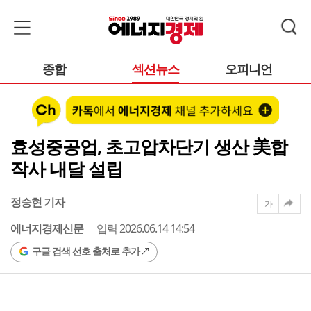
종합
섹션뉴스
오피니언
효성중공업, 초고압차단기 생산 美합
작사 내달 설립
정승현 기자
가
에너지경제신문
입력 2026.06.14 14:54
구글 검색 선호 출처로 추가