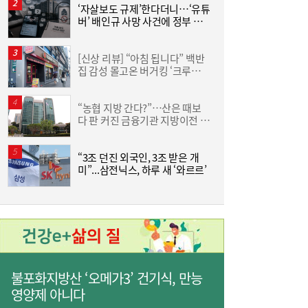
‘자살보도 규제’한다더니…‘유튜
[
버’ 배인규 사망 사건에 정부 대
책 맹점 드러났다
[신상 리뷰] “아침 됩니다” 백반
집 감성 몰고온 버거킹 ‘크루아상
집
위치’
“농협 지방 간다?”…산은 때보
[
암보험도 ‘독점 경쟁’...생보사, ‘보험 특허’에
14:07
다 판 커진 금융기관 지방이전 논
단
꽂힌 이유
란
“3조 던진 외국인, 3조 받은 개
“
미”...삼전닉스, 하루 새 ‘와르르’
럭
불포화지방산 ‘오메가3’ 건기식, 만능
10년 넘게 실패한 ‘에너지 수요’ 감축…한국,
14:00
영양제 아니다
국제 약속도 외면하나