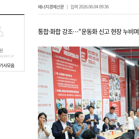
에너지경제신문
|
입력 2026.06.04 09:36
통합·화합 강조…“운동화 신고 현장 누비며
원
9@ekn.kr
 기사모음