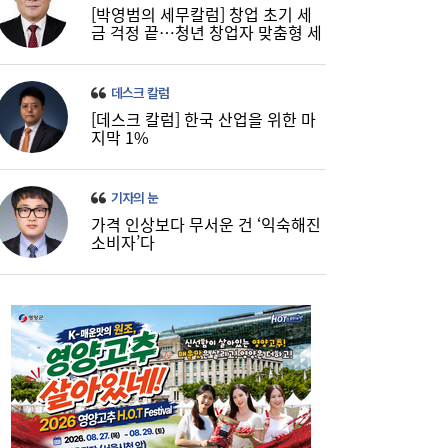
[박영범의 세무칼럼] 창업 초기 세
금 걱정 끝…청년 창업자 맞춤형 세
정 지원 확대
데스크 칼럼
[데스크 칼럼] 한국 산업을 위한 마
지막 1%
기자의 눈
가격 인상보다 무서운 건 ‘익숙해진
소비자’다