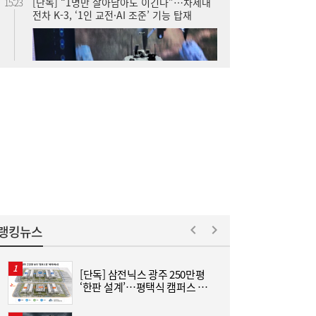
[단독] BMW ‘차량 수’·벤츠 ‘횟수’ 각각 1위
15:00
불명예…상반기 수입차 리콜 뜯어보니
랭킹뉴스
[단독] 삼전닉스 광주 250만평
[
“푸틴은 로또, 시진핑은 연금”…김정은, 4년
14:55
‘한판 설계’…평택식 캠퍼스 들
격
간 31조 벌었다 [이슈+]
어선다