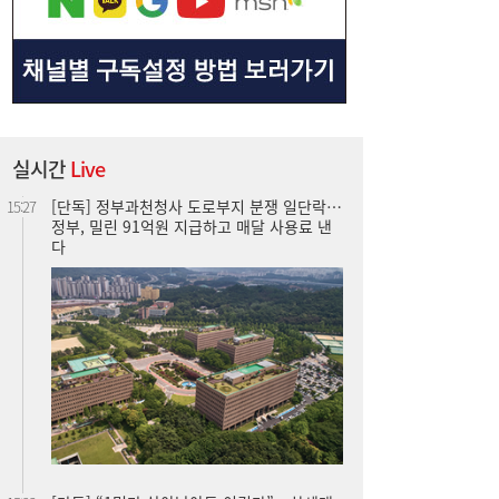
[단독] 정부과천청사 도로부지 분쟁 일단락…
15:27
정부, 밀린 91억원 지급하고 매달 사용료 낸
다
실시간
Live
[단독] “1명만 살아남아도 이긴다”…차세대
15:23
전차 K-3, ‘1인 교전·AI 조준’ 기능 탑재