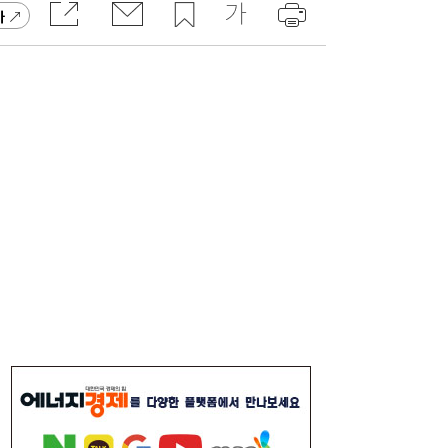
가
[보험·카드사 풍향계] 교보생명, 유병자 건강
15:31
보험 패러다임 바꾼다 外