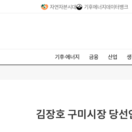
자연자본시대
기후에너지데이터뱅크
기후·에너지
금융
산업
생
김장호 구미시장 당선인