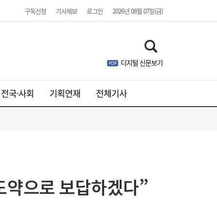
구독신청
기사제보
로그인
2026년 08월 07일(금)
디지털 신문보기
전국·사회
기획연재
전체기사
[금융 풍향계] NH농협은행, 최고 연 7.3%
15:32
‘모두트래블리적금’ 조기 완판 外
 도약으로 보답하겠다”