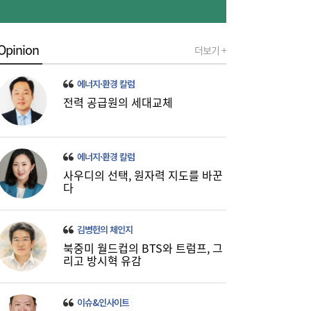
Opinion
더보기 +
에너지·환경 칼럼
전력 공급원의 세대교체
[주말날씨] 수도권·호남 39도 극단적 폭염…
13:24
동해안 최대 150㎜ 폭우 비상
에너지·환경 칼럼
사우디의 선택, 원자력 지도를 바꾼
다
김병헌의 체인지
북중미 월드컵의 BTS와 트럼프, 그
리고 방시혁 유감
이슈&인사이트