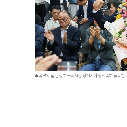
▲국민의 힘 김장호 구미시장 당선자가 당선축하 꽃다발과