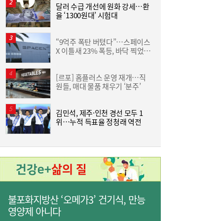
달러 수급 개선에 원화 강세…환
야
율 ‘1300원대’ 시험대
단
줄었던 中企 대출, 한 달 만에 반등…5대 은
13:11
“9억주 폭탄 버텼다”…스페이스
“
행, 기업대출 확대
X 이틀새 23% 폭등, 바닥 찍었나
받
[머니+]
[르포] 홈플러스 운영 재개…직
원들, 매대 물품 채우기 ‘분주’
원
김민석, 제주·인천 경선 모두 1
위…누적 득표율 정청래 역전
인
“역시 미국이 답”…코스피 폭락에 서학개미
11:20
‘대탈출’ [머니+]
불포화지방산 ‘오메가3’ 건기식, 만능
영양제 아니다