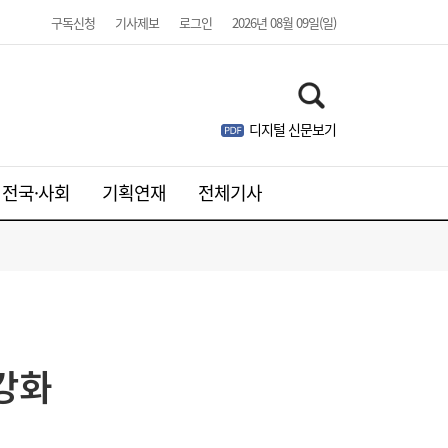
구독신청
기사제보
로그인
2026년 08월 09일(일)
디지털 신문보기
전국·사회
기획연재
전체기사
김민석, 제주·인천 경선 모두 1위…누적 득표
19:36
율 정청래 역전
강화