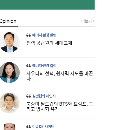
Opinion
더보기 +
이쯤되면 ‘내홍위’…국힘 윤리위원 또 사퇴,
11:15
에너지·환경 칼럼
윤리위 내부 갈등 확산
전력 공급원의 세대교체
에너지·환경 칼럼
사우디의 선택, 원자력 지도를 바꾼
다
김병헌의 체인지
북중미 월드컵의 BTS와 트럼프, 그
리고 방시혁 유감
이슈&인사이트