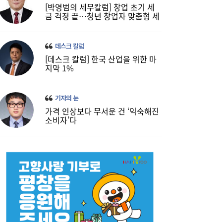
[박영범의 세무칼럼] 창업 초기 세
금 걱정 끝…청년 창업자 맞춤형 세
정 지원 확대
데스크 칼럼
[데스크 칼럼] 한국 산업을 위한 마
지막 1%
기자의 눈
가격 인상보다 무서운 건 ‘익숙해진
소비자’다