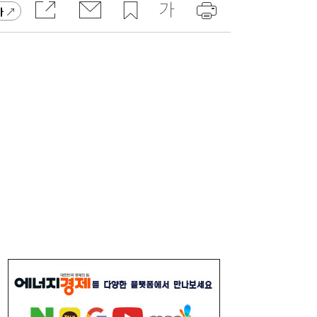
가
[속보] 김민석, 與전당대회 제주·인천 당원투
19:27
표서 승리…2위 정청래·3위 송영길
[송윤주의 부동산생태계] 첫발 뗀 ‘적금주
18:05
택’…주거사다리 기능할까