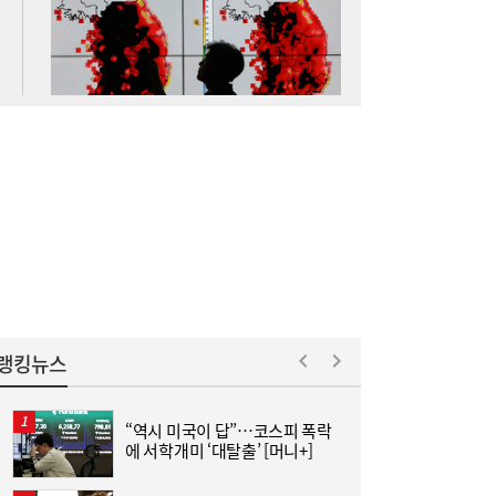
李대통령, ISA·‘주가 누르기 방지법’ 재검토
16:03
지시…여야 엇갈린 반응
랭킹뉴스
김민석 “갈등 제로” vs 정청래 “한 번 배신하
14:24
면 또”…제주서 난타전
“역시 미국이 답”…코스피 폭락
에 서학개미 ‘대탈출’ [머니+]