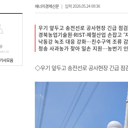
에너지경제신문
|
입력 2026.05.24 09:36
우기 앞두고 송전선로 공사현장 긴급 점검
경북농업기술원·RIST·제철산업 손잡고 ‘
낙동강 녹조 대응 강화…친수구역 조류 
우
청송 사과농가 찾아 일손 지원…농번기 인
ekn.kr
 기사모음
◇우기 앞두고 송전선로 공사현장 긴급 점검