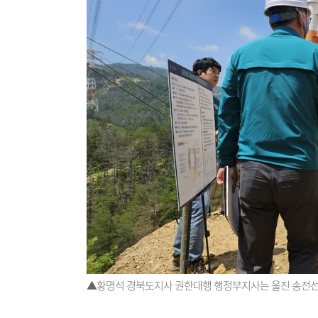
▲황명석 경북도지사 권한대행 행정부지사는 울진 송전선로