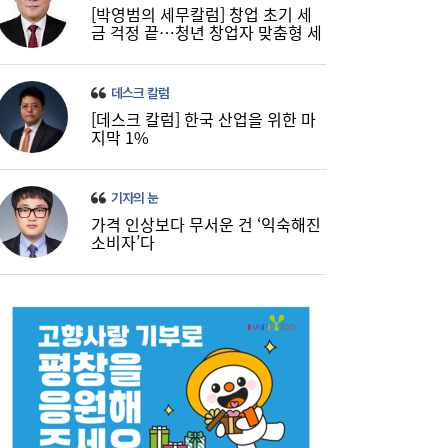
[박영범의 세무칼럼] 창업 초기 세
금 걱정 끝…청년 창업자 맞춤형 세
정 지원 확대
데스크 칼럼
[데스크 칼럼] 한국 산업을 위한 마
지막 1%
기자의 눈
가격 인상보다 무서운 건 ‘익숙해진
소비자’다