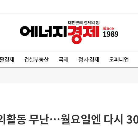
활경제
건설부동산
국제
정치·경제
오피니언
외활동 무난…월요일엔 다시 3