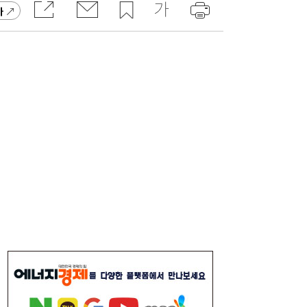
가
줄었던 中企 대출, 한 달 만에 반등…5대 은
13:11
행, 기업대출 확대
“역시 미국이 답”…코스피 폭락에 서학개미
11:20
‘대탈출’ [머니+]