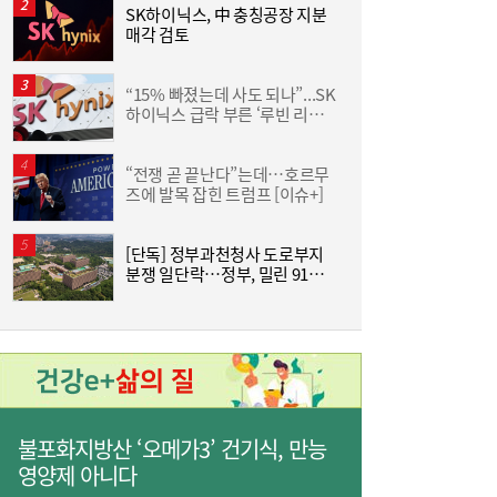
가스공사 실적 상승에도 미수금 14조원…요
09:10
SK하이닉스, 中 충칭공장 지분
“
금 조정·지원 절실
매각 검토
에
“15% 빠졌는데 사도 되나”...SK
하이닉스 급락 부른 ‘루빈 리스
에
크’
“전쟁 곧 끝난다”는데…호르무
“
즈에 발목 잡힌 트럼프 [이슈+]
선
[주말N게임] 24주년 맞은 장수게임 ‘라그나
08:00
[단독] 정부과천청사 도로부지
사
로크 온라인’
분쟁 일단락…정부, 밀린 91억원
지급하고 매달 사용료 낸다
불포화지방산 ‘오메가3’ 건기식, 만능
영양제 아니다