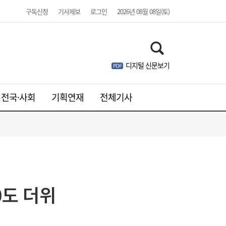
구독신청
기사제보
로그인
2026년 08월 08일(토)
디지털 신문보기
전국·사회
기획연재
전체기사
0도 더위
김민석 “갈등 제로” vs 정청래 “한 번 배신하
14:24
면 또”…제주서 난타전