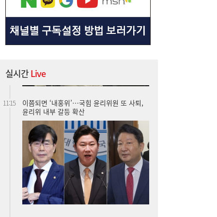
실시간
Live
이쯤되면 ‘내홍위’…국힘 윤리위원 또 사퇴,
11:15
윤리위 내부 갈등 확산
“9억주 폭탄 버텼다”…스페이스X 이틀새
10:59
23% 폭등, 바닥 찍었나 [머니+]