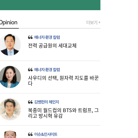
Opinion
더보기 +
[현장] “청소년은 미래 아닌 현재 세대”…기
06:56
에너지·환경 칼럼
후위기·물 해법 제시한 18개국 청소년들
전력 공급원의 세대교체
에너지·환경 칼럼
사우디의 선택, 원자력 지도를 바꾼
다
美 하원, 한국 정통망법 개정에 공식 항의…
06:00
김병헌의 체인지
방미통위 “차별 아니다” 반박
북중미 월드컵의 BTS와 트럼프, 그
리고 방시혁 유감
이슈&인사이트