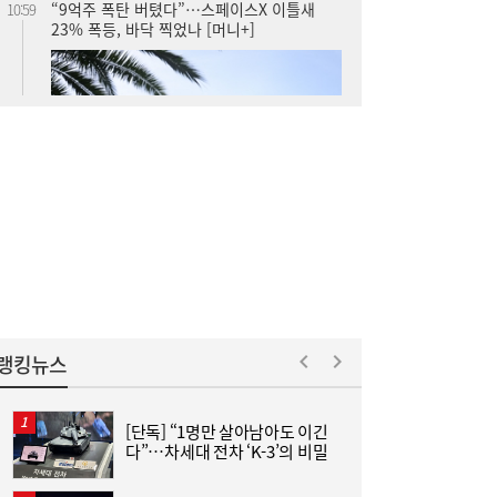
주유소 기름값 12주 연속 하락…다음주는?
10:08
랭킹뉴스
[단독] “1명만 살아남아도 이긴
李
다”…차세대 전차 ‘K-3’의 비밀