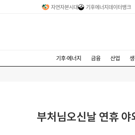
자연자본시대
기후에너지데이터뱅크
기후·에너지
금융
산업
생
부처님오신날 연휴 야