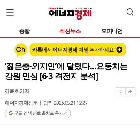
종합
섹션뉴스
오피니언
‘젊은층·외지인’에 달렸다…요동치는
강원 민심 [6·3 격전지 분석]
김윤호 기자
가
에너지경제신문
입력 2026.05.21 12:27
구글 검색 선호 출처로 추가