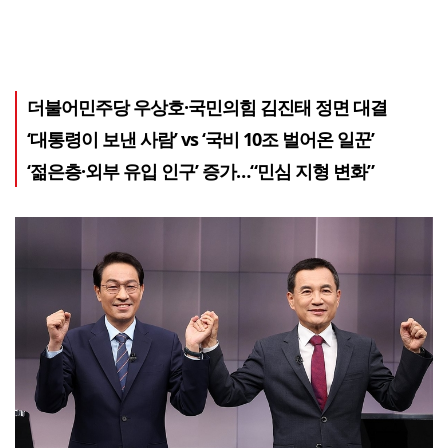
더불어민주당 우상호·국민의힘 김진태 정면 대결
‘대통령이 보낸 사람’ vs ‘국비 10조 벌어온 일꾼’
‘젊은층·외부 유입 인구’ 증가…“민심 지형 변화”