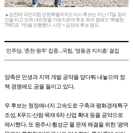
▲김진태 국민의힘 강원특별자치도지사 후보는 지난 17일 짚라
인을 타고 인제 내린천을 가로지르며 투표 독려 캠페인 '특별한
TWO표' 1탄을 진행했다. 사진 = 김진태 후보 캠프.
민주당, '춘천·원주' 집중…국힘, '영동권 지지층' 결집
양측은 민생과 지역 개발 공약을 앞다퉈 내놓으며 정
책 경쟁에도 공을 들이고 있다.
우 후보는 청정에너지 고속도로 구축과 평화경제특구
조성, K푸드·산림·목재 6차 산업 확대 등을 공약으로
제시했다. 또 원주시·횡성군 물 문제 해결을 위한 '광역