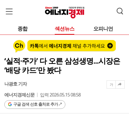
종합
섹션뉴스
오피니언
‘실적·주가’ 다 오른 삼성생명...시장은
‘배당 카드’만 봤다
나광호 기자
가
에너지경제신문
입력 2026.05.15 08:58
구글 검색 선호 출처로 추가