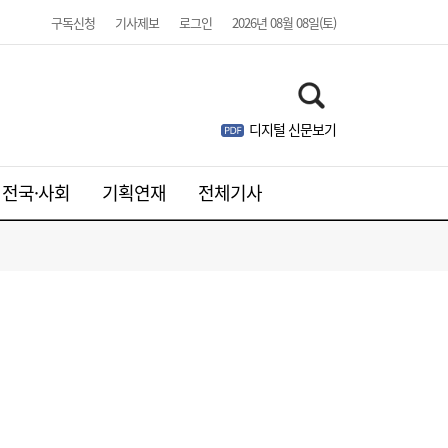
구독신청
기사제보
로그인
2026년 08월 08일(토)
디지털 신문보기
전국·사회
기획연재
전체기사
김민석, 제주·인천 경선 모두 1위…누적 득표
19:36
율 정청래 역전