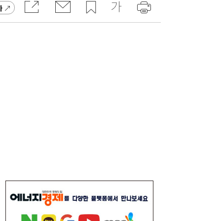
가
[속보] 김민석, 與전당대회 제주·인천 당원투
19:27
표서 승리…2위 정청래·3위 송영길
[송윤주의 부동산생태계] 첫발 뗀 ‘적금주
18:05
택’…주거사다리 기능할까