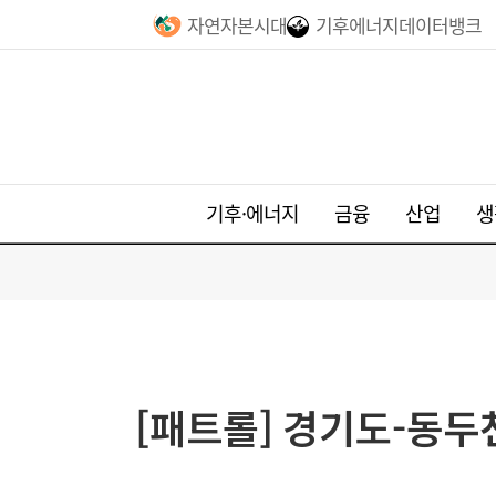
자연자본시대
기후에너지데이터뱅크
기후·에너지
금융
산업
생
[패트롤] 경기도-동