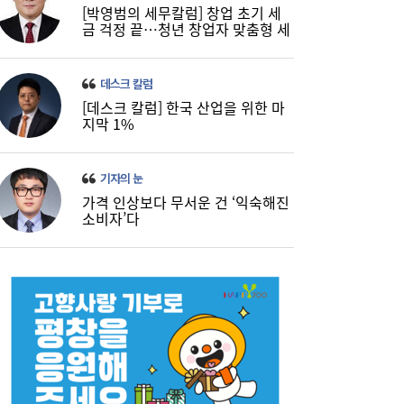
[박영범의 세무칼럼] 창업 초기 세
금 걱정 끝…청년 창업자 맞춤형 세
정 지원 확대
데스크 칼럼
[데스크 칼럼] 한국 산업을 위한 마
지막 1%
기자의 눈
가격 인상보다 무서운 건 ‘익숙해진
소비자’다