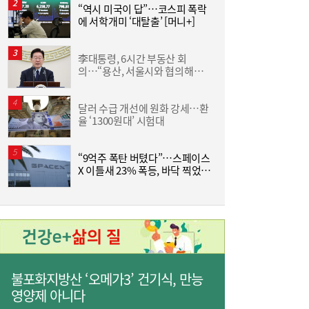
“역시 미국이 답”…코스피 폭락
야
에 서학개미 ‘대탈출’ [머니+]
단
李대통령, 6시간 부동산 회
서
의…“용산, 서울시와 협의해야”
줄었던 中企 대출, 한 달 만에 반등…5대 은
13:11
공급대책 속도
행, 기업대출 확대
달러 수급 개선에 원화 강세…환
김
율 ‘1300원대’ 시험대
“9억주 폭탄 버텼다”…스페이스
“
X 이틀새 23% 폭등, 바닥 찍었나
받
[머니+]
“역시 미국이 답”…코스피 폭락에 서학개미
11:20
‘대탈출’ [머니+]
불포화지방산 ‘오메가3’ 건기식, 만능
영양제 아니다