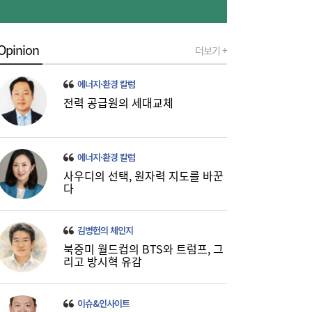
Opinion
더보기 +
에너지·환경 칼럼
전력 공급원의 세대교체
이쯤되면 ‘내홍위’…국힘 윤리위원 또 사퇴,
11:15
윤리위 내부 갈등 확산
에너지·환경 칼럼
사우디의 선택, 원자력 지도를 바꾼
다
김병헌의 체인지
북중미 월드컵의 BTS와 트럼프, 그
리고 방시혁 유감
이슈&인사이트