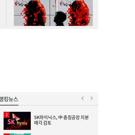
李대통령, ISA·‘주가 누르기 방지법’ 재검토
16:03
지시…여야 엇갈린 반응
랭킹뉴스
김민석 “갈등 제로” vs 정청래 “한 번 배신하
14:24
SK하이닉스, 中 충칭공장 지분
면 또”…제주서 난타전
매각 검토