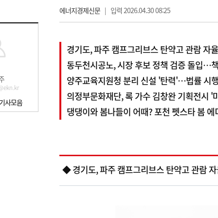
에너지경제신문
|
입력 2026.04.30 08:25
경기도, 파주 캠프그리브스 탄약고 관람 자
동두천시공노, 시장 후보 정책 검증 돌입…
주
양주교육지원청 분리 신설 '탄력'…법률 시
@ekn.kr
의정부문화재단, 록 가수 김창완 기획전시 '마
 기사모음
댕댕이와 봄나들이 어때? 포천 펫스타 봄 에
◆ 경기도, 파주 캠프그리브스 탄약고 관람 