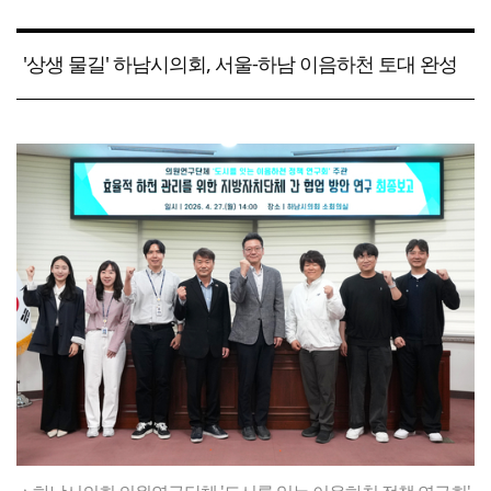
'상생 물길' 하남시의회, 서울-하남 이음하천 토대 완성