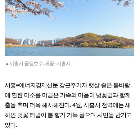
▲시흥시 물왕호수. 제공=시흥시
시흥=에너지경제신문 강근주기자 햇살 좋은 봄바람
에 환한 미소를 머금은 가족의 마음이 벚꽃잎과 함께
춤을 추며 더욱 해사해진다. 4월, 시흥시 전역에는 새
하얀 벚꽃 터널이 봄 향기 가득 품으며 시민을 반기고
있다.