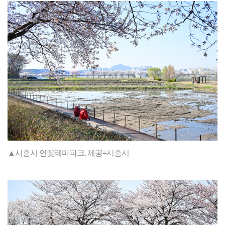
▲시흥시 연꽃테마파크. 제공=시흥시