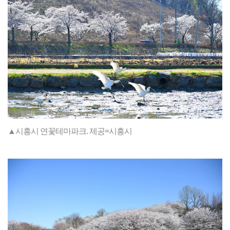
▲시흥시 연꽃테마파크. 제공=시흥시