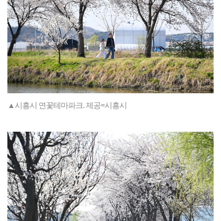
▲시흥시 연꽃테마파크. 제공=시흥시