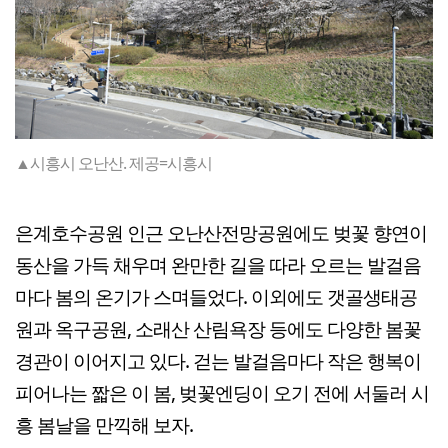
▲시흥시 오난산. 제공=시흥시
은계호수공원 인근 오난산전망공원에도 벚꽃 향연이
동산을 가득 채우며 완만한 길을 따라 오르는 발걸음
마다 봄의 온기가 스며들었다. 이외에도 갯골생태공
원과 옥구공원, 소래산 산림욕장 등에도 다양한 봄꽃
경관이 이어지고 있다. 걷는 발걸음마다 작은 행복이
피어나는 짧은 이 봄, 벚꽃엔딩이 오기 전에 서둘러 시
흥 봄날을 만끽해 보자.