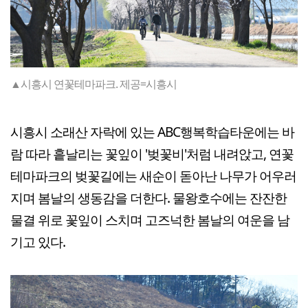
▲시흥시 연꽃테마파크. 제공=시흥시
시흥시 소래산 자락에 있는 ABC행복학습타운에는 바
람 따라 흩날리는 꽃잎이 '벚꽃비'처럼 내려앉고, 연꽃
테마파크의 벚꽃길에는 새순이 돋아난 나무가 어우러
지며 봄날의 생동감을 더한다. 물왕호수에는 잔잔한
물결 위로 꽃잎이 스치며 고즈넉한 봄날의 여운을 남
기고 있다.