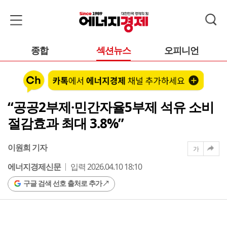
종합
섹션뉴스
오피니언
“공공2부제·민간자율5부제 석유 소비
절감효과 최대 3.8%”
이원희 기자
가
에너지경제신문
입력 2026.04.10 18:10
구글 검색 선호 출처로 추가