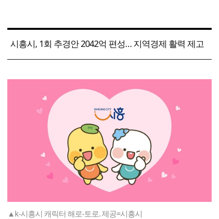
시흥시, 1회 추경안 2042억 편성… 지역경제 활력 제고
▲k-시흥시 캐릭터 해로-토로. 제공=시흥시