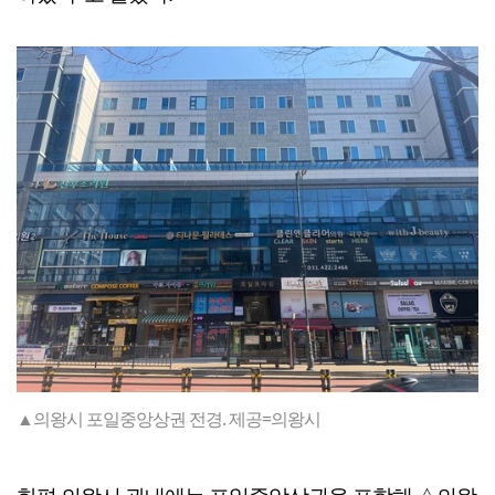
▲의왕시 포일중앙상권 전경. 제공=의왕시