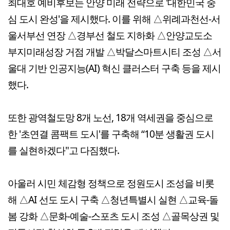
최대호 예비후보는 안양 미래 전략으로 '대한민국 중
심 도시 완성'을 제시했다. 이를 위해 △위례과천선-서
울서부선 연장 △경부선 철도 지하화 △안양교도소
부지미래성장 거점 개발 △박달스마트시티 조성 △서
울대 기반 인공지능(AI) 혁신 클러스터 구축 등을 제시
했다.
또한 광역철도망 8개 노선, 18개 역세권을 중심으로
한 '초연결 콤팩트 도시'를 구축해 “10분 생활권 도시
를 실현하겠다"고 다짐했다.
아울러 시민 체감형 정책으로 정원도시 조성을 비롯
해 △AI 선도 도시 구축 △청년특별시 실현 △교육-돌
봄 강화 △문화-예술-스포츠 도시 조성 △골목상권 및