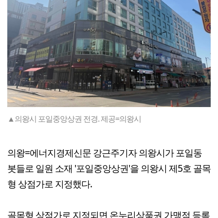
▲의왕시 포일중앙상권 전경. 제공=의왕시
의왕=에너지경제신문 강근주기자 의왕시가 포일동
봇들로 일원 소재 '포일중앙상권'을 의왕시 제5호 골목
형 상점가로 지정했다.
골목형 상점가로 지정되면 온누리상품권 가맹점 등록