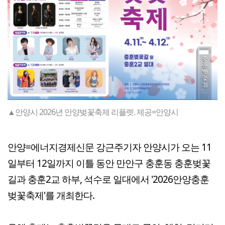
▲안양시 2026년 안양벚꽃축제 리플렛. 제공=안양시
안양=에너지경제신문 강근주기자 안양시가 오는 11
일부터 12일까지 이틀 동안 만안구 충훈동 충훈벚꽃
길과 충훈2교 하부, 석수로 일대에서 '2026안양충훈
벚꽃축제'를 개최한다.