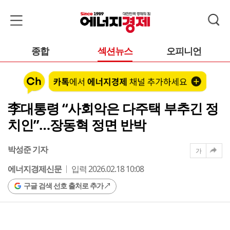
종합
섹션뉴스
오피니언
李대통령 “사회악은 다주택 부추긴 정
치인”…장동혁 정면 반박
박성준 기자
가
에너지경제신문
입력 2026.02.18 10:08
구글 검색 선호 출처로 추가