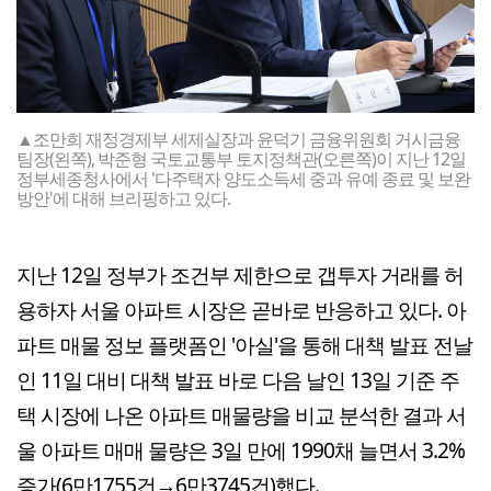
▲조만희 재정경제부 세제실장과 윤덕기 금융위원회 거시금융
팀장(왼쪽), 박준형 국토교통부 토지정책관(오른쪽)이 지난 12일
정부세종청사에서 '다주택자 양도소득세 중과 유예 종료 및 보완
방안'에 대해 브리핑하고 있다.
지난 12일 정부가 조건부 제한으로 갭투자 거래를 허
용하자 서울 아파트 시장은 곧바로 반응하고 있다. 아
파트 매물 정보 플랫폼인 '아실'을 통해 대책 발표 전날
인 11일 대비 대책 발표 바로 다음 날인 13일 기준 주
택 시장에 나온 아파트 매물량을 비교 분석한 결과 서
울 아파트 매매 물량은 3일 만에 1990채 늘면서 3.2%
증가(6만1755건→6만3745건)했다.