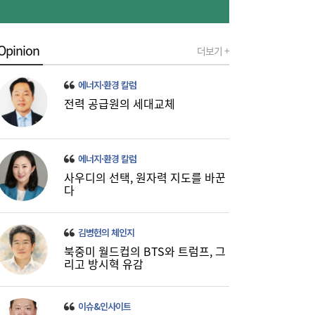
Opinion
더보기 +
[금융권 풍향계] 취약계층 금융 접근성↑...기
16:32
업은행, 비대면 햇살론 출시 外
에너지·환경 칼럼
전력 공급원의 세대교체
에너지·환경 칼럼
사우디의 선택, 원자력 지도를 바꾼
다
미·중에 로봇 패권 안 뺏긴다…현대차, “‘글로
16:26
벌 로봇 파운드리’ 구축할 것”
김병헌의 체인지
북중미 월드컵의 BTS와 트럼프, 그
리고 방시혁 유감
이슈&인사이트