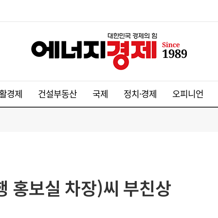
활경제
건설부동산
국제
정치·경제
오피니언
행 홍보실 차장)씨 부친상