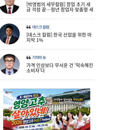
[박영범의 세무칼럼] 창업 초기 세
금 걱정 끝…청년 창업자 맞춤형 세
정 지원 확대
데스크 칼럼
[데스크 칼럼] 한국 산업을 위한 마
코스피, 반도체 차익실현에 4%대 급락…코
16:21
지막 1%
스닥은 800선 지켜내[마감시황]
기자의 눈
가격 인상보다 무서운 건 ‘익숙해진
소비자’다
LH 사장, 주택공급 속도전 위해 “보상 임시
16:18
직, 정규직보다 더 많이 주겠다”