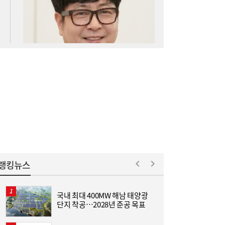
아스트로마, 인도네시아 탄소포집 시장 진출
16:52
랭킹뉴스
국내 최대 400MW 해남 태양광
L
단지 착공…2028년 준공 목표