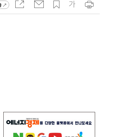
고 잡지 일간베스트 10위
가
“3조 던진 외국인, 3조 받은 개미”...삼전닉
17:15
스, 하루 새 ‘와르르’