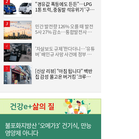
“경유값 폭등에도 든든”…LPG
동
1톤 트럭, 중동발 석유위기 ‘구원
화
[여전사 풍향계] KB국민카드, ‘유스클럽 체크
16:35
투수’
6
카드’ 20만장 돌파外
민간 발전량 126% 오를 때 발전
“
5사 27% 감소…통합발전사 출
미
범으로 진검승부 예고
‘자살보도 규제’한다더니…‘유튜
버’ 배인규 사망 사건에 정부 대
산
책 맹점 드러났다
[신상 리뷰] “아침 됩니다” 백반
[
집 감성 몰고온 버거킹 ‘크루아상
위치’
3
불포화지방산 ‘오메가3’ 건기식, 만능
영양제 아니다