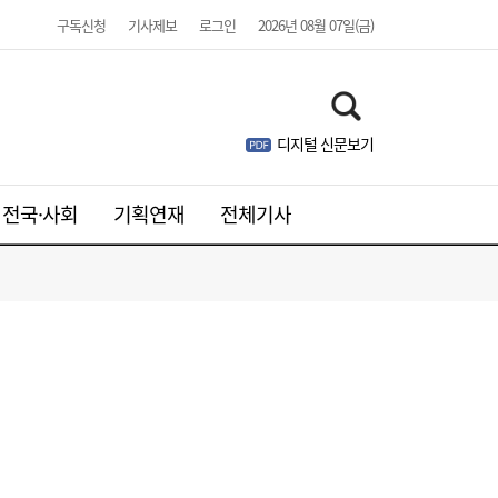
구독신청
기사제보
로그인
2026년 08월 07일(금)
디지털 신문보기
웹젠, 2분기 영업익 8.4%↓…신작은 내년에
21:41
나
전국·사회
기획연재
전체기사
주니어 패션 매거진 ‘크레센도’ 8월호, 교보문
17:20