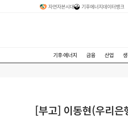
자연자본시대
기후에너지데이터뱅크
기후·에너지
금융
산업
생
[부고] 이동현(우리은