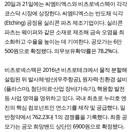
20일과 21일에는 씨엠티엑스와 비츠로넥스텍이 각각
코스닥 시장에 상장한다. 씨엠티엑스는 반도체 식각
(Etching) 공정용 실리콘 파츠 제조기업이다. 실리콘
파츠는 웨이퍼와 같은 소재로 제조해 금속 오염을 최
소화하고 수율을 높이는 데 기여한다. 공모가는 6만
500원으로 확정됐다. 의무보유확약률은 78.2%다.
비츠로넥스텍은 2016년 비츠로테크에서 물적 분할해
설립된 뒤 발사체·방산(우주항공), 원자력·친환경 설비
(플라스마), 첨단의료·산업 장비(가속기), 핵융합 발전
등 사업 영역을 영위하고 있다. 국내 최초로 누리호 엔
진의 핵심 컴포넌트인 연소기를 제작 및 공급했다. 일
반청약에서 762.23대 1의 경쟁률을 기록했다. 최종 공
모가는 공모 희망밴드 상단인 6900원으로 확정됐다.