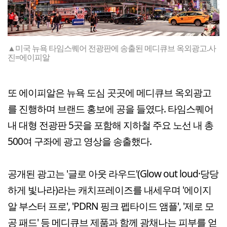
▲미국 뉴욕 타임스퀘어 전광판에 송출된 메디큐브 옥외광고.사
진=에이피알
또 에이피알은 뉴욕 도심 곳곳에 메디큐브 옥외광고
를 진행하며 브랜드 홍보에 공을 들였다. 타임스퀘어
내 대형 전광판 5곳을 포함해 지하철 주요 노선 내 총
500여 구좌에 광고 영상을 송출했다.
공개된 광고는 '글로 아웃 라우드'(Glow out loud·당당
하게 빛나라)라는 캐치프레이즈를 내세우며 '에이지
알 부스터 프로', 'PDRN 핑크 펩타이드 앰플', '제로 모
공 패드' 등 메디큐브 제품과 함께 광채나는 피부를 얻