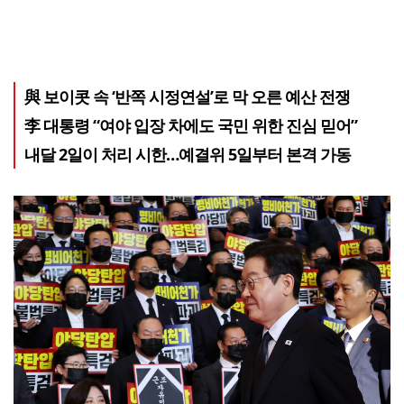
與 보이콧 속 ‘반쪽 시정연설’로 막 오른 예산 전쟁
李 대통령 “여야 입장 차에도 국민 위한 진심 믿어”
내달 2일이 처리 시한…예결위 5일부터 본격 가동