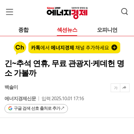
종합
섹션뉴스
오피니언
긴~추석 연휴, 무료 관광지·케데헌 명
소 가볼까
백솔미
가
에너지경제신문
입력 2025.10.01 17:16
구글 검색 선호 출처로 추가