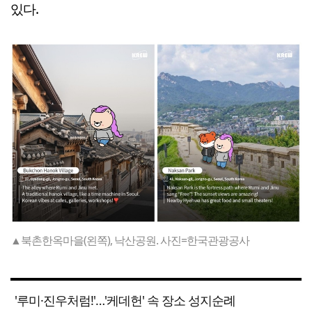
있다.
▲북촌한옥마을(왼쪽), 낙산공원. 사진=한국관광공사
'루미·진우처럼!'…'케데헌' 속 장소 성지순례