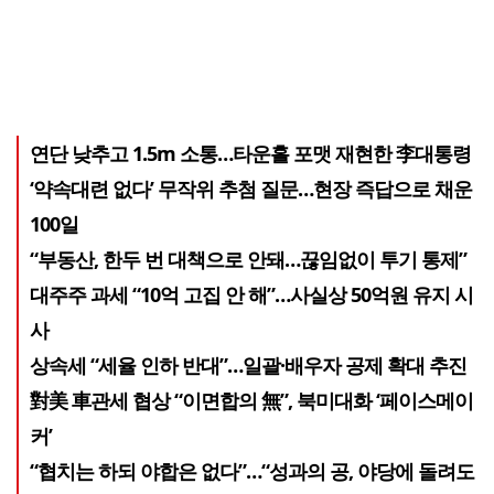
연단 낮추고 1.5m 소통…타운홀 포맷 재현한 李대통령
‘약속대련 없다’ 무작위 추첨 질문…현장 즉답으로 채운
100일
“부동산, 한두 번 대책으로 안돼…끊임없이 투기 통제”
대주주 과세 “10억 고집 안 해”…사실상 50억원 유지 시
사
상속세 “세율 인하 반대”…일괄·배우자 공제 확대 추진
對美 車관세 협상 “이면합의 無”, 북미대화 ‘페이스메이
커’
“협치는 하되 야합은 없다”…“성과의 공, 야당에 돌려도