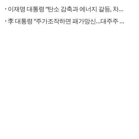
이재명 대통령 “탄소 감축과 에너지 갈등, 차라리 안에서 싸우고 푸는 게 나아”…기후에너지환경부 배경 설명
李 대통령 “주가조작하면 패가망신…대주주 양도세 고집 안 해”