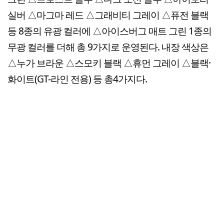
실버 △마그마 레드 △그래비티 그레이 △퓨전 블랙
등 8종의 유광 컬러에 △아이스버그 매트 그린 1종의
무광 컬러를 더해 총 9가지로 운영된다. 내장 색상은
△누가 브라운 △스모키 블랙 △휴먼 그레이 △블랙·
화이트(GT-라인 전용) 등 총4가지다.