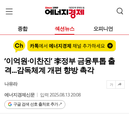
종합
섹션뉴스
오피니언
‘이억원·이찬진’ 李정부 금융투톱 출
격...감독체계 개편 향방 촉각
나유라
가
에너지경제신문
입력 2025.08.13 20:08
구글 검색 선호 출처로 추가