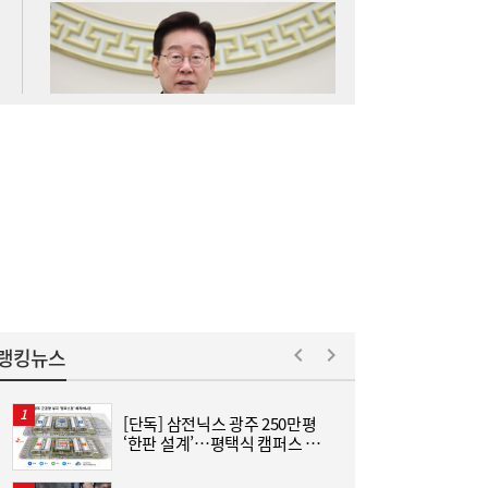
서울시 “정비사업 31만가구 착공해도 이주대
21:01
란 없다”…정부에 규제완화 촉구
랭킹뉴스
TS, 제주공항에서 교통안전·항공보안 캠페
20:59
[단독] 삼전닉스 광주 250만평
“
인…‘오늘도 무사고’
‘한판 설계’…평택식 캠퍼스 들
하
어선다
크