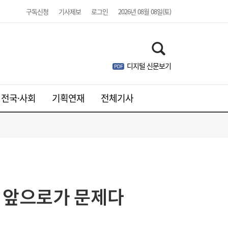
구독신청
기사제보
로그인
2026년 08월 08일(토)
디지털 신문보기
전국·사회
기획연재
전체기사
[주말N게임] 24주년 맞은 장수게임 ‘라그나
08:00
로크 온라인’
, 앞으로가 문제다