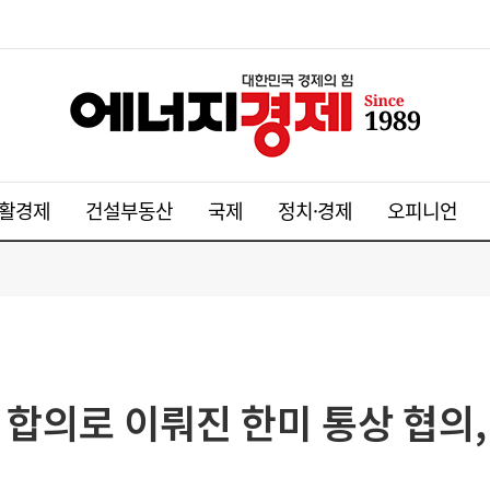
활경제
건설부동산
국제
정치·경제
오피니언
 합의로 이뤄진 한미 통상 협의