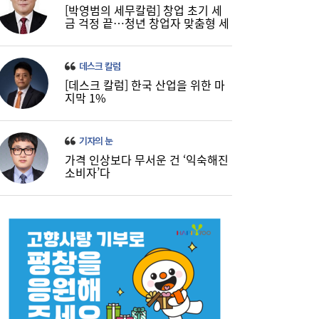
[박영범의 세무칼럼] 창업 초기 세
금 걱정 끝…청년 창업자 맞춤형 세
정 지원 확대
데스크 칼럼
[데스크 칼럼] 한국 산업을 위한 마
지막 1%
기자의 눈
가격 인상보다 무서운 건 ‘익숙해진
소비자’다