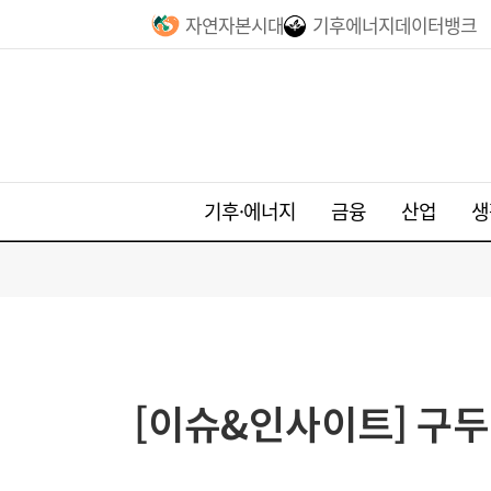
자연자본시대
기후에너지데이터뱅크
기후·에너지
금융
산업
생
[이슈&인사이트] 구두