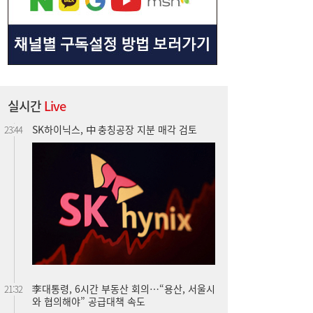
SK하이닉스, 中 충칭공장 지분 매각 검토
23:44
실시간
Live
李대통령, 6시간 부동산 회의…“용산, 서울시
21:32
와 협의해야” 공급대책 속도