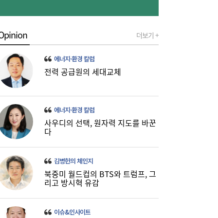
롯데케미칼, 2분기 흑자 전환…첨단소재·정
19:35
밀화학 ‘쌍끌이’
Opinion
더보기 +
에너지·환경 칼럼
전력 공급원의 세대교체
에너지·환경 칼럼
사상 최대 실적 이어가는 SK하이닉스…분기
19:32
배당 375원
사우디의 선택, 원자력 지도를 바꾼
다
김병헌의 체인지
북중미 월드컵의 BTS와 트럼프, 그
리고 방시혁 유감
이슈&인사이트