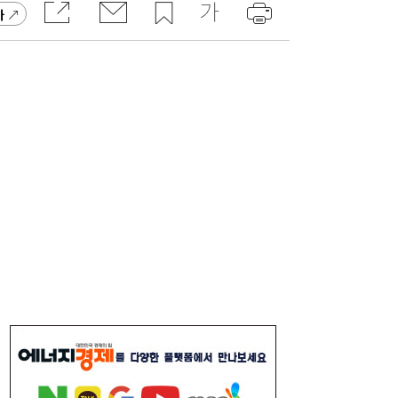
가
[현장] “청소년은 미래 아닌 현재 세대”…기
06:56
후위기·물 해법 제시한 18개국 청소년들
美 하원, 한국 정통망법 개정에 공식 항의…
06:00
방미통위 “차별 아니다” 반박