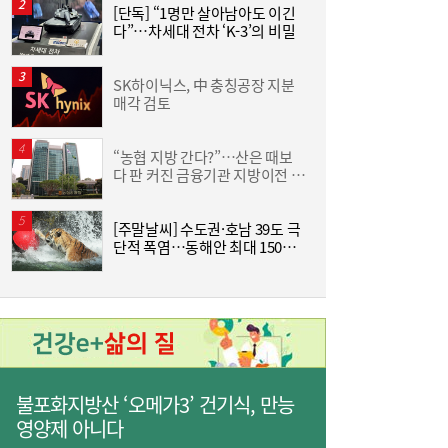
[단독] “1명만 살아남아도 이긴
[
다”…차세대 전차 ‘K-3’의 비밀
SK하이닉스, 中 충칭공장 지분
[
매각 검토
격
“농협 지방 간다?”…산은 때보
한
다 판 커진 금융기관 지방이전 논
기
란
SK하이닉스 54조 베팅…용인엔 D램, 청주는
19:38
낸드
[주말날씨] 수도권·호남 39도 극
단적 폭염…동해안 최대 150㎜
즈
폭우 비상
불포화지방산 ‘오메가3’ 건기식, 만능
영양제 아니다