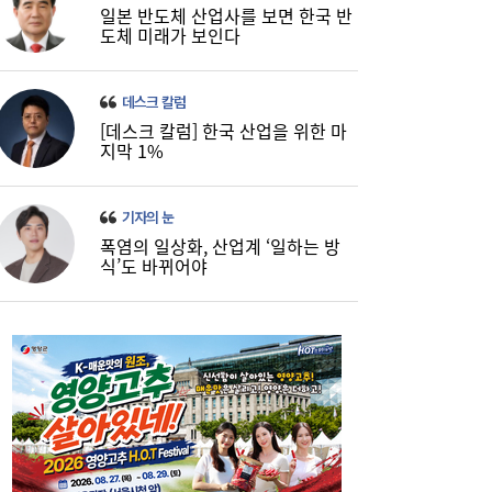
일본 반도체 산업사를 보면 한국 반
도체 미래가 보인다
데스크 칼럼
[데스크 칼럼] 한국 산업을 위한 마
지막 1%
기자의 눈
폭염의 일상화, 산업계 ‘일하는 방
식’도 바뀌어야
[금융권 풍향계] “AI 업무 혁신 속도”…SBI저
17:15
축은행, 전사 교육 확대 外