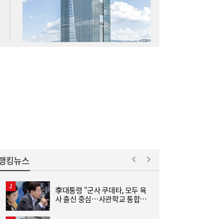
코스피 6600선 눈앞…美 증시 혼조에 숨 고
08:22
르기 장세 주목[장전시황]
랭킹뉴스
李대통령 “군사 쿠데타, 모두 육
‘
사 출신 중심…사관학교 통합하
부
라인야후 날개 단 카카오게임즈…“기본부터
18:35
면 가능성 줄어”
다시 세운다”