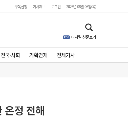
구독신청
기사제보
로그인
2026년 08월 06일(목)
디지털 신문보기
전국·사회
기획연재
전체기사
한 온정 전해