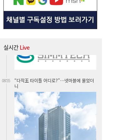
[특징주] 심텍, 장 초반 급등…호실적에 증권
09:32
가 “역대급 사이클 전망”
실시간
Live
“다작王 타이틀 어디로?”…넷마블에 물었더
08:55
니