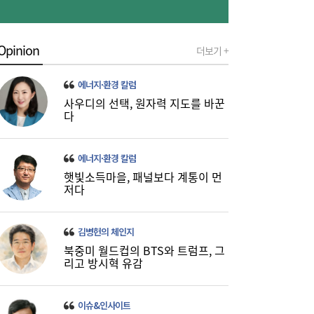
[금융 풍향계] 새마을금고, 10월까지 ‘숨은 공
17:36
제금 찾아주기’ 캠페인 外
Opinion
더보기 +
에너지·환경 칼럼
사우디의 선택, 원자력 지도를 바꾼
다
에너지·환경 칼럼
햇빛소득마을, 패널보다 계통이 먼
저다
김병헌의 체인지
키즈 매거진 ‘보나몽’ 8월호, 교보문고 잡지
17:15
북중미 월드컵의 BTS와 트럼프, 그
일간베스트 4위 올라
리고 방시혁 유감
이슈&인사이트