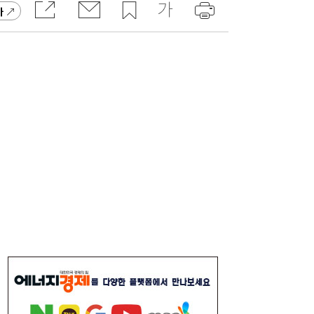
‘지커 질주’에 웃은 지리, 25만대 팔았다…중
09:49
가
국차 해외 공세 가속
반도체 약세에 코스피 1%대 하락…하락장
09:37
속 업종별 차별화[개장시황]