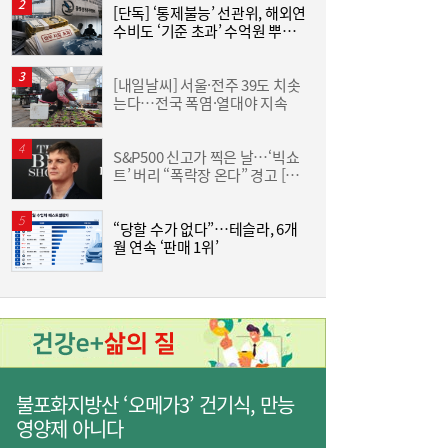
[단독] ‘통제불능’ 선관위, 해외연
“
수비도 ‘기준 초과’ 수억원 뿌렸
킨
다
+
[내일날씨] 서울·전주 39도 치솟
‘
는다…전국 폭염·열대야 지속
롯
S&P500 신고가 찍은 날…‘빅쇼
트’ 버리 “폭락장 온다” 경고 [머
연
니+]
“한은도 금 산다”…4000달러 지킨 국제금값,
17:54
바닥 다졌나 [머니+]
“당할 수가 없다”…테슬라, 6개
트
월 연속 ‘판매 1위’
美
슈
불포화지방산 ‘오메가3’ 건기식, 만능
영양제 아니다