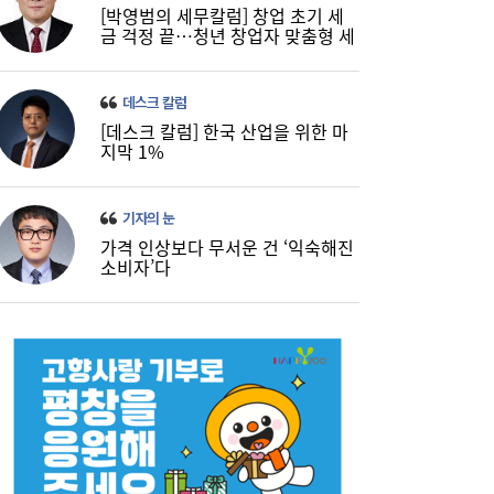
[박영범의 세무칼럼] 창업 초기 세
금 걱정 끝…청년 창업자 맞춤형 세
정 지원 확대
데스크 칼럼
[데스크 칼럼] 한국 산업을 위한 마
지막 1%
기자의 눈
가격 인상보다 무서운 건 ‘익숙해진
소비자’다