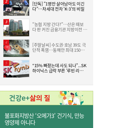
[단독] “1명만 살아남아도 이긴
[
다”…차세대 전차 ‘K-3’의 비밀
격
사상 최대 실적 이어가는 SK하이닉스…분기
19:32
배당 375원
“농협 지방 간다?”…산은 때보
S
다 판 커진 금융기관 지방이전 논
란
[주말날씨] 수도권·호남 39도 극
한
단적 폭염…동해안 최대 150㎜
기
폭우 비상
“15% 빠졌는데 사도 되나”...SK
하이닉스 급락 부른 ‘루빈 리스
즈
크’
통신 3사, AIDC로 실적 개선…남은 과제는
19:26
‘수익성’
불포화지방산 ‘오메가3’ 건기식, 만능
영양제 아니다