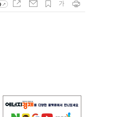
가
李대통령, 6시간 부동산 회의…“용산, 서울시
21:32
와 협의해야” 공급대책 속도
서울시 “정비사업 31만가구 착공해도 이주대
21:01
란 없다”…정부에 규제완화 촉구