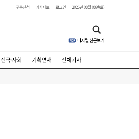
구독신청
기사제보
로그인
2026년 08월 08일(토)
디지털 신문보기
전국·사회
기획연재
전체기사
SK하이닉스, 中 충칭공장 지분 매각 검토
23:44