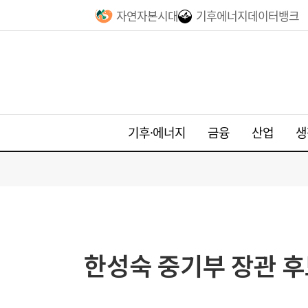
자연자본시대
기후에너지데이터뱅크
기후·에너지
금융
산업
생
한성숙 중기부 장관 후