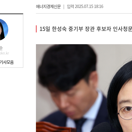
에너지경제신문
|
입력 2025.07.15 18:16
15일 한성숙 중기부 장관 후보자 인사청
순
kn.kr
 기사모음