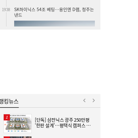
SK하이닉스 54조 베팅…용인엔 D램, 청주는
19:38
낸드
롯데케미칼, 2분기 흑자 전환…첨단소재·정
19:35
밀화학 ‘쌍끌이’
랭킹뉴스
[단독] 삼전닉스 광주 250만평
[
‘한판 설계’…평택식 캠퍼스 들
어선다