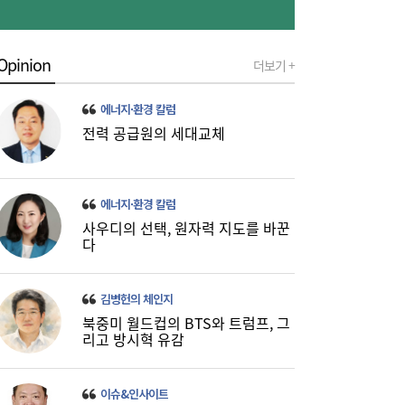
Opinion
더보기 +
금호석화, 2분기 영업익 5배 급증…3분기 수
19:24
익성은 ‘글쎄’
에너지·환경 칼럼
전력 공급원의 세대교체
에너지·환경 칼럼
사우디의 선택, 원자력 지도를 바꾼
다
진에어, 2Q 영업손실 731억…고유가 덫에
19:20
‘적자 전환’
김병헌의 체인지
북중미 월드컵의 BTS와 트럼프, 그
리고 방시혁 유감
이슈&인사이트