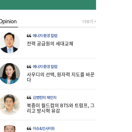
진에어, 2Q 영업손실 731억…고유가 덫에
19:20
‘적자 전환’
Opinion
더보기 +
에너지·환경 칼럼
전력 공급원의 세대교체
우리은행, 전북 해상풍력 발전사업에 생산적
17:42
에너지·환경 칼럼
금융 투입
사우디의 선택, 원자력 지도를 바꾼
다
김병헌의 체인지
북중미 월드컵의 BTS와 트럼프, 그
리고 방시혁 유감
이슈&인사이트