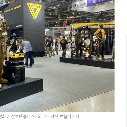
람회'에 참여한 볼디스트의 부스.사진=백솔미 기자