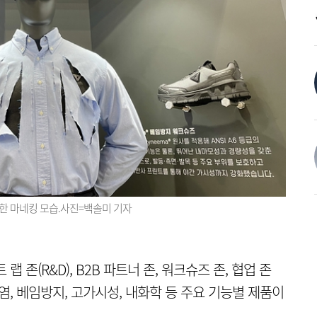
한 마네킹 모습.사진=백솔미 기자
 존(R&D), B2B 파트너 존, 워크슈즈 존, 협업 존
염, 베임방지, 고가시성, 내화학 등 주요 기능별 제품이