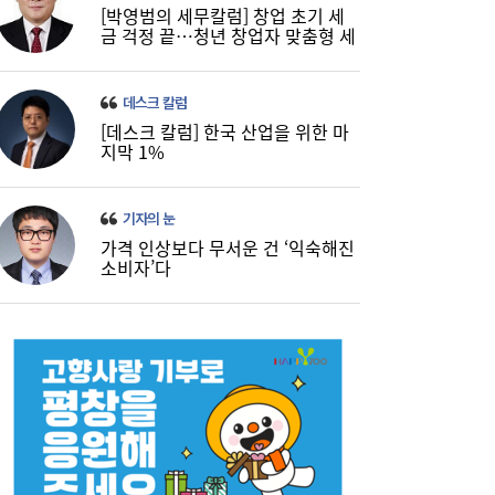
[박영범의 세무칼럼] 창업 초기 세
금 걱정 끝…청년 창업자 맞춤형 세
정 지원 확대
데스크 칼럼
[데스크 칼럼] 한국 산업을 위한 마
지막 1%
기자의 눈
가격 인상보다 무서운 건 ‘익숙해진
소비자’다