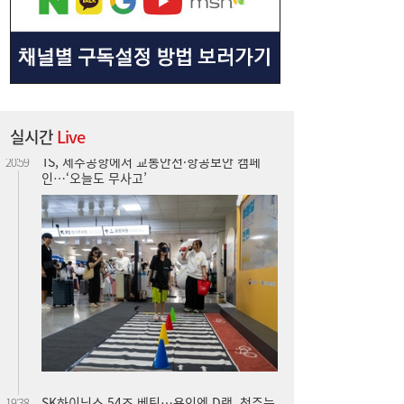
실시간
Live
SK하이닉스 54조 베팅…용인엔 D램, 청주는
19:38
낸드
롯데케미칼, 2분기 흑자 전환…첨단소재·정
19:35