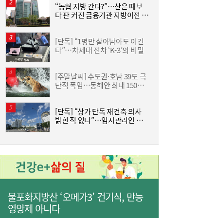
“농협 지방 간다?”…산은 때보
“
다 판 커진 금융기관 지방이전 논
하
통신 3사, AIDC로 실적 개선…남은 과제는
19:26
란
크
‘수익성’
[단독] “1명만 살아남아도 이긴
한
다”…차세대 전차 ‘K-3’의 비밀
기
[주말날씨] 수도권·호남 39도 극
단적 폭염…동해안 최대 150㎜
즈
폭우 비상
[단독] “상가 단독 재건축 의사
밝힌 적 없다”…임시관리인 답
분
금호석화, 2분기 영업익 5배 급증…3분기 수
19:24
변에 올림픽선수촌 공방 새 국면
익성은 ‘글쎄’
불포화지방산 ‘오메가3’ 건기식, 만능
영양제 아니다