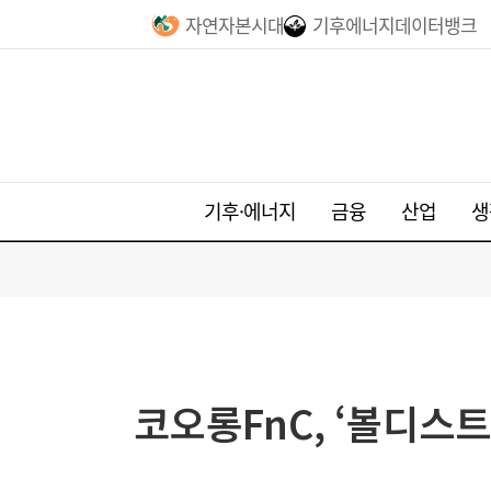
자연자본시대
기후에너지데이터뱅크
기후·에너지
금융
산업
생
코오롱FnC, ‘볼디스트