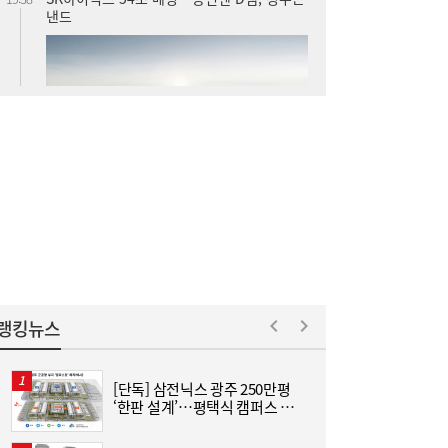
밀화학 ‘쌍끌이’
사상 최대 실적 이어가는 SK하이닉스…분기
19:32
배당 375원
랭킹뉴스
[단독] 삼전닉스 광주 250만평
[
‘한판 설계’…평택식 캠퍼스 들
격
어선다