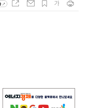
가
서울시 “정비사업 31만가구 착공해도 이주대
21:01
란 없다”…정부에 규제완화 촉구
TS, 제주공항에서 교통안전·항공보안 캠페
20:59
인…‘오늘도 무사고’