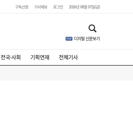
구독신청
기사제보
로그인
2026년 08월 07일(금)
디지털 신문보기
전국·사회
기획연재
전체기사
李대통령, 6시간 부동산 회의…“용산, 서울시
21:32
와 협의해야” 공급대책 속도