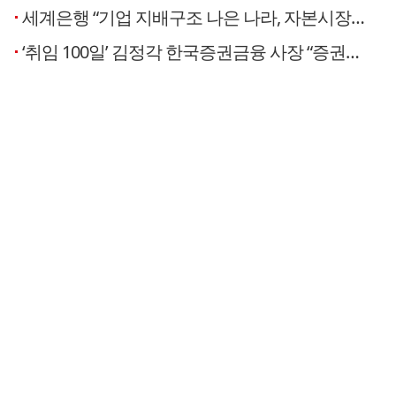
세계은행 “기업 지배구조 나은 나라, 자본시장 더 발전”…한국증권금융, 투자자 재산 보호에 매진
‘취임 100일’ 김정각 한국증권금융 사장 “증권사 지원 확대…글로벌 역량 강화”