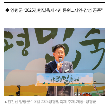
◆ 양평군 “2025양평밀축제 4만 동원…자연-감성 공존"
▲전진선 양평군수 8일 2025양평밀축제 주재. 제공=양평군