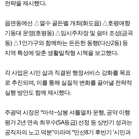
전략을 제시했다.
읍면동에선 △열수 골든벨 개최(화도읍) △호평애향
기동대 운영(호평동) △임시주차장 및 쉼터 조성(금곡
동) △1인가구와 함께하는 든든한 동행(다산2동) 등
지역 특성에 맞춘 생활밀착형 시책을 보고했다.
각 사업은 시민 삶과 직결된 행정서비스 강화를 목표
로 추진되며, 이를 통해 실질적 변화를 끌어낼 전략적
실행 방안도 함께 제시했다.
주광덕 시장은 “마석~상봉 셔틀열차 운행, 공약 이행
평가 2년 연속 최우수(SA등급) 선정 등 상반기 성과는
공직자의 노고 덕분"이라며 “민선8기 후반기 '시민과