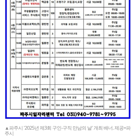
▲파주시 '2025년 제3회 구인-구직 만남의 날' 개최 배너. 제공=파
주시