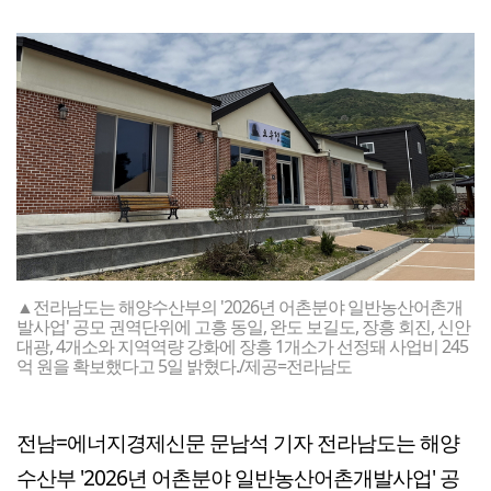
▲전라남도는 해양수산부의 '2026년 어촌분야 일반농산어촌개
발사업' 공모 권역단위에 고흥 동일, 완도 보길도, 장흥 회진, 신안
대광, 4개소와 지역역량 강화에 장흥 1개소가 선정돼 사업비 245
억 원을 확보했다고 5일 밝혔다./제공=전라남도
전남=에너지경제신문 문남석 기자 전라남도는 해양
수산부 '2026년 어촌분야 일반농산어촌개발사업' 공