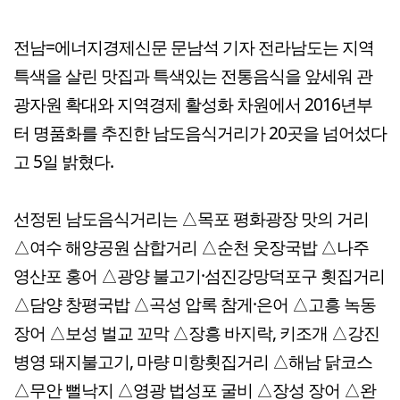
전남=에너지경제신문 문남석 기자 전라남도는 지역
특색을 살린 맛집과 특색있는 전통음식을 앞세워 관
광자원 확대와 지역경제 활성화 차원에서 2016년부
터 명품화를 추진한 남도음식거리가 20곳을 넘어섰다
고 5일 밝혔다.
선정된 남도음식거리는 △목포 평화광장 맛의 거리
△여수 해양공원 삼합거리 △순천 웃장국밥 △나주
영산포 홍어 △광양 불고기·섬진강망덕포구 횟집거리
△담양 창평국밥 △곡성 압록 참게·은어 △고흥 녹동
장어 △보성 벌교 꼬막 △장흥 바지락, 키조개 △강진
병영 돼지불고기, 마량 미항횟집거리 △해남 닭코스
△무안 뻘낙지 △영광 법성포 굴비 △장성 장어 △완