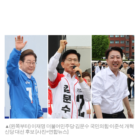
▲(왼쪽부터) 이재명 더불어민주당·김문수 국민의힘·이준석 개혁
신당 대선 후보 [사진=연합뉴스]