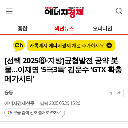
종합
섹션뉴스
오피니언
[선택 2025⑥-지방]균형발전 공약 봇
물…이재명 ‘5극3특’ 김문수 ‘GTX 확충
메가시티’
윤동
가
에너지경제신문
입력 2025.05.29 15:26
구글 검색 선호 출처로 추가