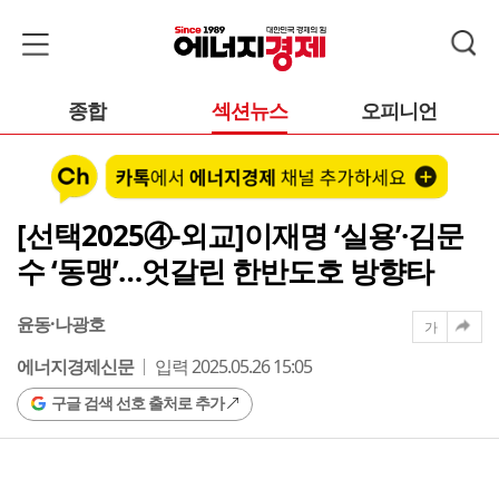
종합
섹션뉴스
오피니언
[선택2025④-외교]이재명 ‘실용’·김문
수 ‘동맹’…엇갈린 한반도호 방향타
윤동·나광호
가
에너지경제신문
입력 2025.05.26 15:05
구글 검색 선호 출처로 추가