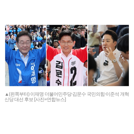
▲(왼쪽부터) 이재명 더불어민주당·김문수 국민의힘·이준석 개혁
신당 대선 후보 [사진=연합뉴스]