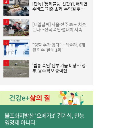
[단독] ‘통제불능’ 선관위, 해외연
“
수비도 ‘기준 초과’ 수억원 뿌렸
킨
다
+
[내일날씨] 서울·전주 39도 치솟
트
는다…전국 폭염·열대야 지속
美
슈
“당할 수가 없다”…테슬라, 6개
한
월 연속 ‘판매 1위’
원
“10년 회장 막겠다더니”...말만 무성한 금융
10:52
지배구조 개편
‘찜통 폭염’ 남부 가뭄 비상… 정
부, 용수 확보 총력전
승
불포화지방산 ‘오메가3’ 건기식, 만능
영양제 아니다