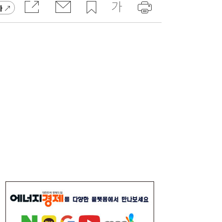
가
민간 발전량 126% 오를 때 발전5사 27% 감
11:45
소…통합발전사 출범으로 진검승부 예고
국내 최대 400MW 해남 태양광단지 착공…
11:39
2028년 준공 목표