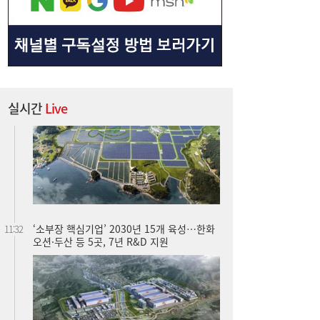
실시간
Live
‘소부장 핵심기업’ 2030년 15개 육성…한화
11:32
오션·두산 등 5곳, 7년 R&D 지원
“경유값 폭등에도 든든”…LPG 1톤 트럭, 중
11:24