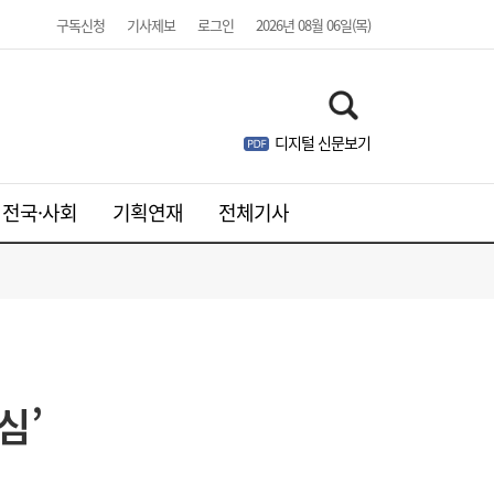
구독신청
기사제보
로그인
2026년 08월 06일(목)
디지털 신문보기
전국·사회
기획연재
전체기사
“미국 못 믿겠다”…달러·국채 흔드는 ‘셀 아
11:50
메리카’ 재부상 [이슈+]
심’