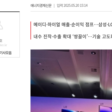
에너지경제신문
|
입력 2025.05.20 15:14
메이디·하이얼 매출·순이익 점프…삼성·L
내수 진작·수출 확대 ‘쌍끌이’…기술 고도
호
kn.kr
 기사모음