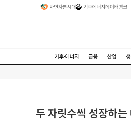
자연자본시대
기후에너지데이터뱅크
기후·에너지
금융
산업
생
두 자릿수씩 성장하는 