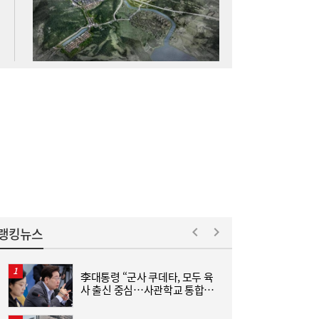
동발 석유위기 ‘구원투수’
LG헬로비전, 2분기 영업익 71.7% 감소…30
11:10
억원 기록
랭킹뉴스
李대통령 “군사 쿠데타, 모두 육
가온전선, 싱가포르 도시철도 프로젝트에 배
11:08
사 출신 중심…사관학교 통합하
연
전케이블 공급
면 가능성 줄어”