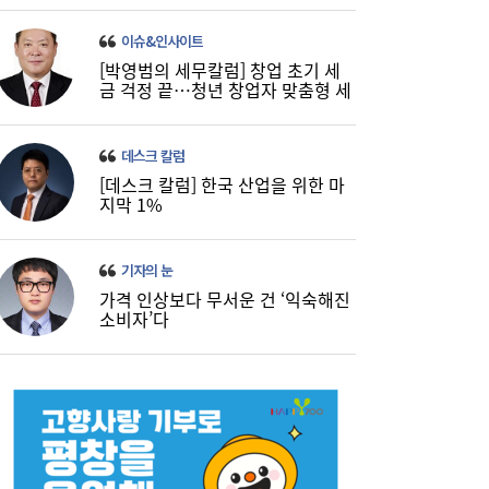
이슈&인사이트
[박영범의 세무칼럼] 창업 초기 세
금 걱정 끝…청년 창업자 맞춤형 세
정 지원 확대
데스크 칼럼
[데스크 칼럼] 한국 산업을 위한 마
지막 1%
기자의 눈
가격 인상보다 무서운 건 ‘익숙해진
소비자’다