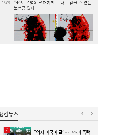
보험금 있다
李대통령, ISA·‘주가 누르기 방지법’ 재검토
16:03
지시…여야 엇갈린 반응
랭킹뉴스
“역시 미국이 답”…코스피 폭락