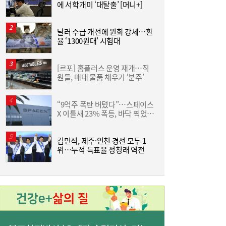
에 서학개미 ‘대탈출’ [머니+]
김민석 “갈등 제로” vs 정청래 “한 번 배신하
14:24
면 또”…제주서 난타전
달러 수급 개선에 원화 강세…환
“
율 ‘1300원대’ 시험대
받
[르포] 홈플러스 운영 재개…직
야
원들, 매대 물품 채우기 ‘분주’
단
줄었던 中企 대출, 한 달 만에 반등…5대 은
13:11
“9억주 폭탄 버텼다”…스페이스
행, 기업대출 확대
X 이틀새 23% 폭등, 바닥 찍었나
원
[머니+]
김민석, 제주·인천 경선 모두 1
위…누적 득표율 정청래 역전
“역시 미국이 답”…코스피 폭락에 서학개미
11:20