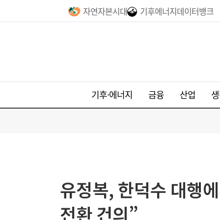
자연자본시대
기후에너지데이터뱅크
기후·에너지
금융
산업
생
유정복, 한덕수 대행에
전환 건의”