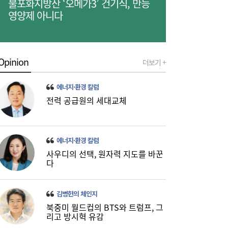
불포화지방산 ‘오메가3’ 건기식, 만능
‘대탈출’ [머니+]
영양제 아니다
Opinion
더보기 +
에너지·환경 칼럼
전력 공급원의 세대교체
이쯤되면 ‘내홍위’…국힘 윤리위원 또 사퇴,
11:15
윤리위 내부 갈등 확산
에너지·환경 칼럼
사우디의 선택, 원자력 지도를 바꾼
다
김병헌의 체인지
북중미 월드컵의 BTS와 트럼프, 그
리고 방시혁 유감