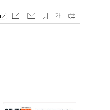
가
[속보] 김민석, 與전당대회 제주·인천 당원투
19:27
표서 승리…2위 정청래·3위 송영길
[송윤주의 부동산생태계] 첫발 뗀 ‘적금주
18:05
택’…주거사다리 기능할까