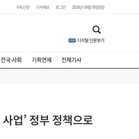
구독신청
기사제보
로그인
2026년 08월 09일(일)
디지털 신문보기
전국·사회
기획연재
전체기사
 사업’ 정부 정책으로
김민석, 제주·인천 경선 모두 1위…누적 득표
19:36
율 정청래 역전