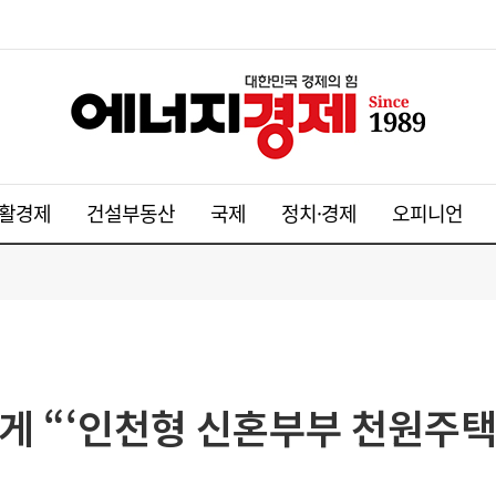
활경제
건설부동산
국제
정치·경제
오피니언
게 “‘인천형 신혼부부 천원주택