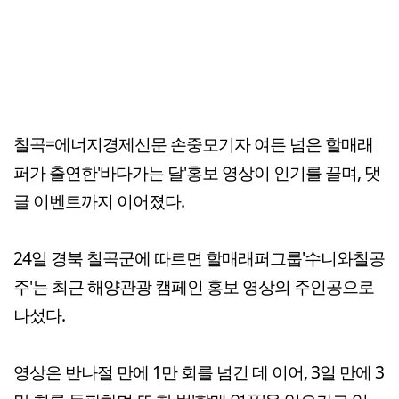
칠곡=에너지경제신문 손중모기자 여든 넘은 할매래
퍼가 출연한'바다가는 달'홍보 영상이 인기를 끌며, 댓
글 이벤트까지 이어졌다.
24일 경북 칠곡군에 따르면 할매래퍼그룹'수니와칠공
주'는 최근 해양관광 캠페인 홍보 영상의 주인공으로
나섰다.
영상은 반나절 만에 1만 회를 넘긴 데 이어, 3일 만에 3