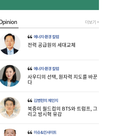
[금융 풍향계] NH농협은행, 최고 연 7.3%
15:32
‘모두트래블리적금’ 조기 완판 外
Opinion
더보기 +
에너지·환경 칼럼
전력 공급원의 세대교체
에너지·환경 칼럼
사우디의 선택, 원자력 지도를 바꾼
다
김병헌의 체인지
북중미 월드컵의 BTS와 트럼프, 그
리고 방시혁 유감
이슈&인사이트