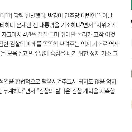
었다"며 강력 반발했다. 박경미 민주당 대변인은 이날
질타하니 문재인 전 대통령을 기소하냐"면서 “사위에게
자그마치 4년을 질질 끌며 쥐어짠 논리가 고작 이것
독점한 검찰의 폐해를 똑똑히 보여주는 억지 기소로 역사
령을 모욕주고 민주당에 흠집을 내기 위한 정치 기소 그
윤석열을 합법적으로 탈옥시켜주고서 되지도 않을 억지
당무계하다"면서 “검찰의 발악은 검찰 개혁을 재촉할