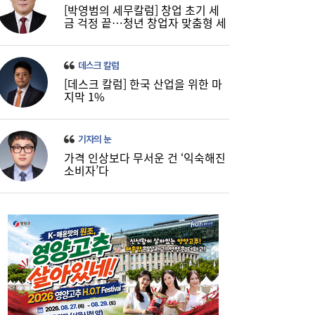
[박영범의 세무칼럼] 창업 초기 세
금 걱정 끝…청년 창업자 맞춤형 세
정 지원 확대
데스크 칼럼
[보험·카드사 풍향계] 교보생명, 유병자 건강
15:31
[데스크 칼럼] 한국 산업을 위한 마
보험 패러다임 바꾼다 外
지막 1%
기자의 눈
가격 인상보다 무서운 건 ‘익숙해진
소비자’다