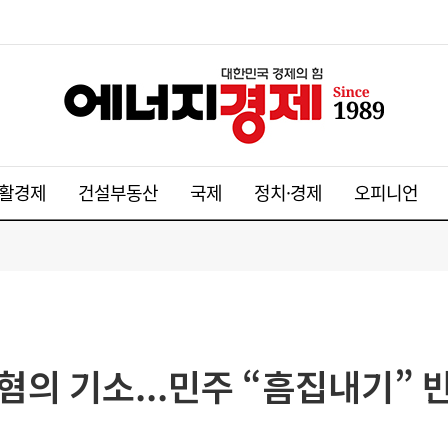
활경제
건설부동산
국제
정치·경제
오피니언
 혐의 기소...민주 “흠집내기” 