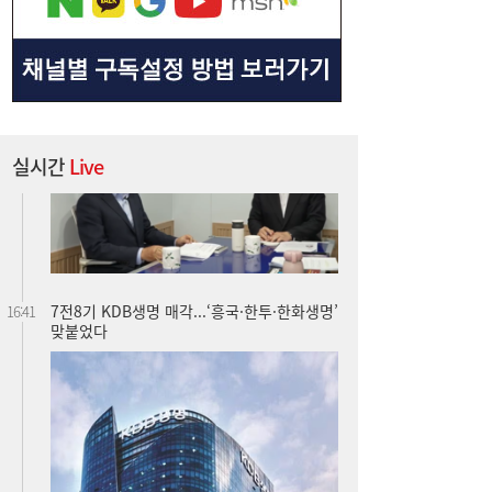
실시간
Live
7전8기 KDB생명 매각...‘흥국·한투·한화생명’
16:41
맞붙었다
“전쟁 곧 끝난다”는데…호르무즈에 발목 잡
16:39