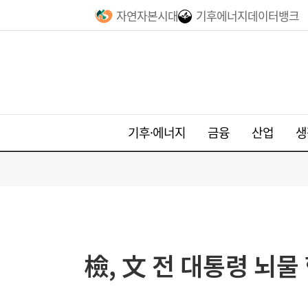
자연자본시대
기후에너지데이터뱅크
기후·에너지
금융
산업
생
檢, 文 전 대통령 뇌물