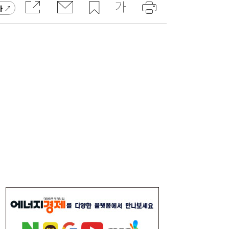
가
“15% 빠졌는데 사도 되나”...SK하이닉스 급
17:05
락 부른 ‘루빈 리스크’
‘북극항로 선구자’ 김태유 교수, 대통령 직속
16:47
규제합리화위 부위원장 위촉