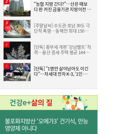
코스피 약보합 마감…반도체 혼조세에도 기
16:17
“농협 지방 간다?”…산은 때보
한
관 순매수로 낙폭 제한 [마감시황]
다 판 커진 금융기관 지방이전 논
기
란
[주말날씨] 수도권·호남 39도 극
“
단적 폭염…동해안 최대 150㎜
럭
폭우 비상
[단독] 종부세 개편 ‘강남벨트’ 직
격…용산 증세 주택 평균 1449
분
만원 늘어
한성우·이성현, 첫 패션 룩북 촬영 마쳐…키
15:38
[단독] “1명만 살아남아도 이긴
美
즈 모델 활동 본격화
다”…차세대 전차 K-3, ‘1인 교전
·AI 조준’ 기능 탑재
혜
불포화지방산 ‘오메가3’ 건기식, 만능
영양제 아니다