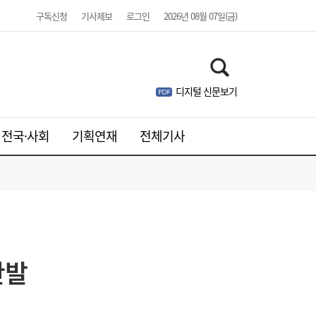
구독신청
기사제보
로그인
2026년 08월 07일(금)
디지털 신문보기
전국·사회
기획연재
전체기사
반발
유저에 굿즈 주면 사행성 조장?…“시대 맞춰
17:13
게임법 바꿔야”