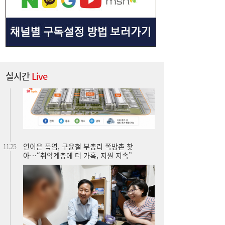
실시간
Live
연이은 폭염, 구윤철 부총리 쪽방촌 찾
11:25
아…“취약계층에 더 가혹, 지원 지속”
한전, 차기 사장 공모 나서…‘전기국가’ 핵심
11:08