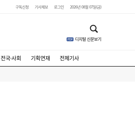
구독신청
기사제보
로그인
2026년 08월 07일(금)
디지털 신문보기
전국·사회
기획연재
전체기사
경제 전망 불확실한데…‘닥터 코퍼’ 신고가
12:01
찍은 이유는 [머니+]