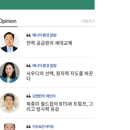
Opinion
더보기 +
[특징주] 포스코퓨처엠, LFP 양극재 공급 기
09:55
에너지·환경 칼럼
대감…강세
전력 공급원의 세대교체
에너지·환경 칼럼
사우디의 선택, 원자력 지도를 바꾼
다
네이버, 2분기 매출 3조 3888억원…전년比
09:54
김병헌의 체인지
16.2%↑
북중미 월드컵의 BTS와 트럼프, 그
리고 방시혁 유감
이슈&인사이트