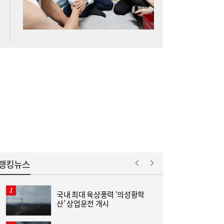
역할에 관심 쏠려
“신용점수 낮아도 길 열린다”...포용금융 접
11:06
전지 떠오른 ‘대안 신용평가’
랭킹뉴스
국내 최대 육상풍력 ‘의성황학
“
산’ 상업운전 개시
미
[단독] 종부세 개편 ‘강남벨트’ 직격…용산 증