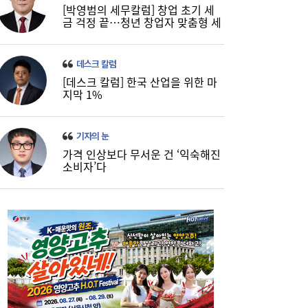
[박영범의 세무칼럼] 창업 초기 세
금 걱정 끝…청년 창업자 맞춤형 세
정 지원 확대
데스크 칼럼
[데스크 칼럼] 한국 산업을 위한 마
지막 1%
기자의 눈
가격 인상보다 무서운 건 ‘익숙해진
소비자’다