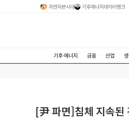
자연자본시대
기후에너지데이터뱅크
기후·에너지
금융
산업
생
[尹 파면]침체 지속된 