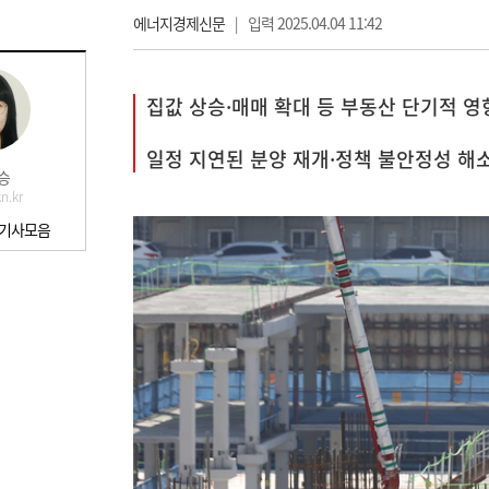
에너지경제신문
|
입력 2025.04.04 11:42
집값 상승·매매 확대 등 부동산 단기적 영
일정 지연된 분양 재개·정책 불안정성 해소
승
n.kr
 기사모음