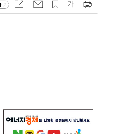
가
美, 수입 폴리실리콘에 15% 관세…OCI홀딩
11:53
스·한화솔루션 수혜 전망
[단독] 삼전닉스 광주 250만평 ‘한판 설계’…
11:30
평택식 캠퍼스 들어선다