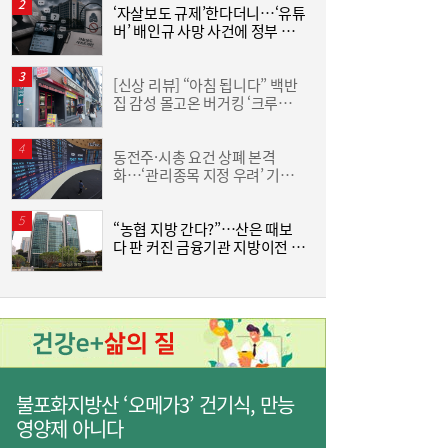
10:55
‘자살보도 규제’한다더니…‘유튜
조
세 주택 평균 1449만원 늘어
버’ 배인규 사망 사건에 정부 대
삼
책 맹점 드러났다
‘
[신상 리뷰] “아침 됩니다” 백반
[
집 감성 몰고온 버거킹 ‘크루아상
‘
위치’
동전주·시총 요건 상폐 본격
‘
화…‘관리종목 지정 우려’ 기업
中
63곳
“농협 지방 간다?”…산은 때보
[
다 판 커진 금융기관 지방이전 논
란
3
한전기술지주 출범…에너지 혁신기술 사업화
10:30
·유니콘 육성 나선다
불포화지방산 ‘오메가3’ 건기식, 만능
영양제 아니다