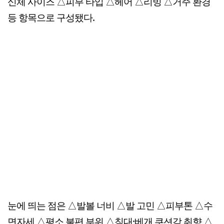
신체 사이즈 △피부 타입 △헤어 △리빙 △거주 환경
등 항목으로 구성됐다.
눈에 띄는 점은 △발볼 너비 △발 고민 △피부톤 △수
면자세 △평소 불편 부위 △침대·베개 쿠션감 취향 △