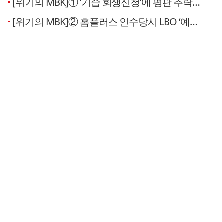
[위기의 MBK]① ‘기습 회생신청’에 평판 추락한 MBK… 십자포화 대기 중
[위기의 MBK]② 홈플러스 인수당시 LBO ‘예견된 실패’ 논란