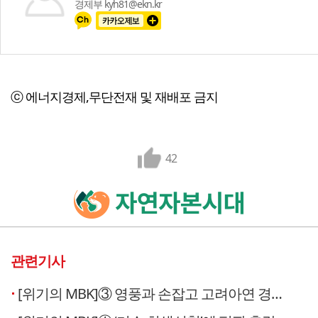
경제부 kyh81@ekn.kr
ⓒ 에너지경제,무단전재 및 재배포 금지
42
관련기사
[위기의 MBK]③ 영풍과 손잡고 고려아연 경영권 분쟁 지속…M&A 명분 흔들려 갈등 장기화