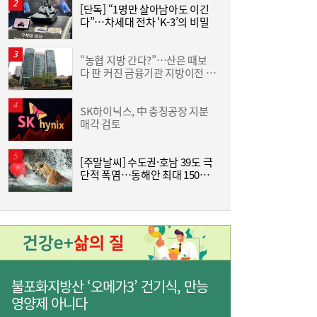
[단독] “1명만 살아남아도 이긴
[
롯데케미칼, 2분기 흑자 전환…첨단소재·정
19:35
다”…차세대 전차 ‘K-3’의 비밀
밀화학 ‘쌍끌이’
“농협 지방 간다?”…산은 때보
[
다 판 커진 금융기관 지방이전 논
격
란
SK하이닉스, 中 충칭공장 지분
한
매각 검토
기
[주말날씨] 수도권·호남 39도 극
사상 최대 실적 이어가는 SK하이닉스…분기
19:32
단적 폭염…동해안 최대 150㎜
즈
배당 375원
폭우 비상
불포화지방산 ‘오메가3’ 건기식, 만능
영양제 아니다