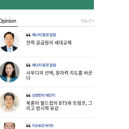
통신 3사, AIDC로 실적 개선…남은 과제는
19:26
Opinion
더보기 +
‘수익성’
에너지·환경 칼럼
전력 공급원의 세대교체
에너지·환경 칼럼
사우디의 선택, 원자력 지도를 바꾼
다
금호석화, 2분기 영업익 5배 급증…3분기 수
19:24
익성은 ‘글쎄’
김병헌의 체인지
북중미 월드컵의 BTS와 트럼프, 그
리고 방시혁 유감
이슈&인사이트