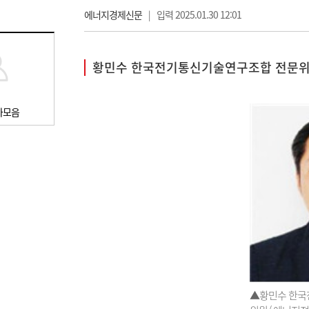
에너지경제신문
|
입력 2025.01.30 12:01
황민수 한국전기통신기술연구조합 전문위
사모음
▲황민수 한국