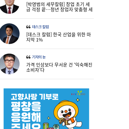
[박영범의 세무칼럼] 창업 초기 세
금 걱정 끝…청년 창업자 맞춤형 세
정 지원 확대
데스크 칼럼
[데스크 칼럼] 한국 산업을 위한 마
지막 1%
기자의 눈
가격 인상보다 무서운 건 ‘익숙해진
소비자’다