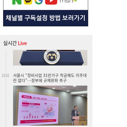
실시간
Live
서울시 “정비사업 31만가구 착공해도 이주대
21:01
란 없다”…정부에 규제완화 촉구
TS, 제주공항에서 교통안전·항공보안 캠페
20:59
인…‘오늘도 무사고’