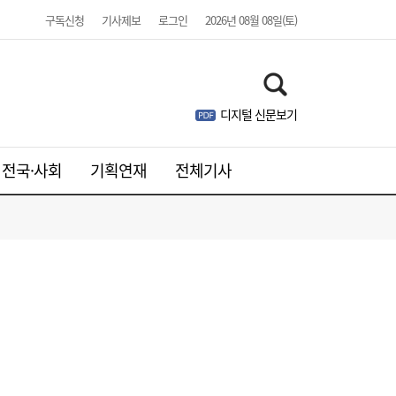
구독신청
기사제보
로그인
2026년 08월 08일(토)
디지털 신문보기
전국·사회
기획연재
전체기사
美 하원, 한국 정통망법 개정에 공식 항의…
06:00
방미통위 “차별 아니다” 반박