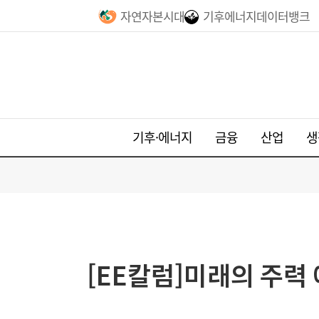
자연자본시대
기후에너지데이터뱅크
기후·에너지
금융
산업
생
[EE칼럼]미래의 주력