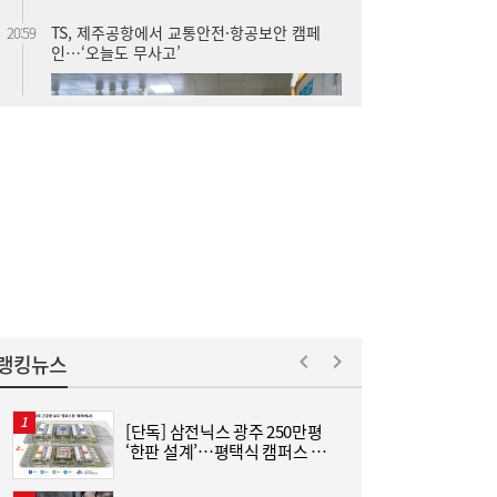
SK하이닉스 54조 베팅…용인엔 D램, 청주는
19:38
낸드
랭킹뉴스
[단독] 삼전닉스 광주 250만평
“
‘한판 설계’…평택식 캠퍼스 들
하
어선다
크