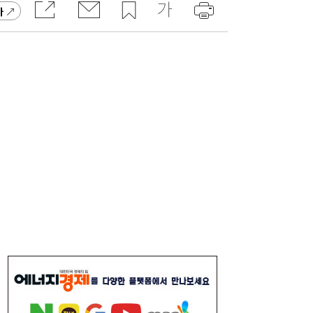
가
SK하이닉스, 中 충칭공장 지분 매각 검토
23:44
李대통령, 6시간 부동산 회의…“용산, 서울시
21:32
와 협의해야” 공급대책 속도