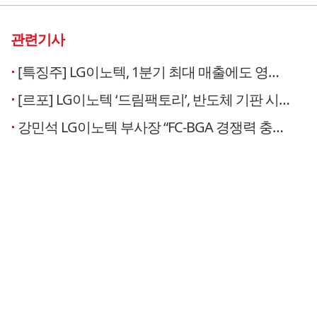
관련기사
[특징주] LG이노텍, 1분기 최대 매출에도 영업이익 감소…주가 내림세
[르포] LG이노텍 ‘드림팩토리’, 반도체 기판 시장 판도 바꿀까
강민석 LG이노텍 부사장 “FC-BGA 경쟁력 충분···2030년 조단위 매출 목표”