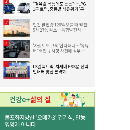
“경유값 폭등에도 든든”…LPG
동
1톤 트럭, 중동발 석유위기 ‘구원
화
[여전사 풍향계] KB국민카드, ‘유스클럽 체크
16:35
투수’
6
카드’ 20만장 돌파外
민간 발전량 126% 오를 때 발전
[
5사 27% 감소…통합발전사 출
집
범으로 진검승부 예고
위
‘자살보도 규제’한다더니…‘유튜
버’ 배인규 사망 사건에 정부 대
산
책 맹점 드러났다
LS일렉트릭, 차세대 ESS용 전력
[
인버터 양산 본격화
3
불포화지방산 ‘오메가3’ 건기식, 만능
영양제 아니다