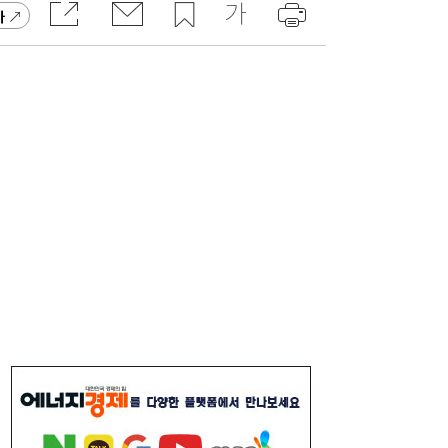
고 잡지 일간베스트 10위
가
“3조 던진 외국인, 3조 받은 개미”...삼전닉
17:15
스, 하루 새 ‘와르르’