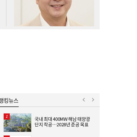
아스트로마, 인도네시아 탄소포집 시장 진출
16:52
랭킹뉴스
국내 최대 400MW 해남 태양광
“
단지 착공…2028년 준공 목표
미