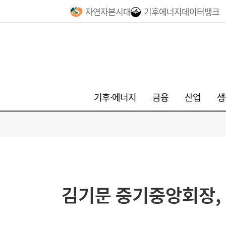
자연자본시대
기후에너지데이터뱅크
기후·에너지
금융
산업
생
김기문 중기중앙회장, 美