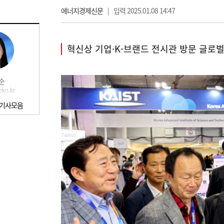
에너지경제신문
|
입력 2025.01.08 14:47
혁신상 기업·K-브랜드 전시관 방문 글로
순
kn.kr
 기사모음