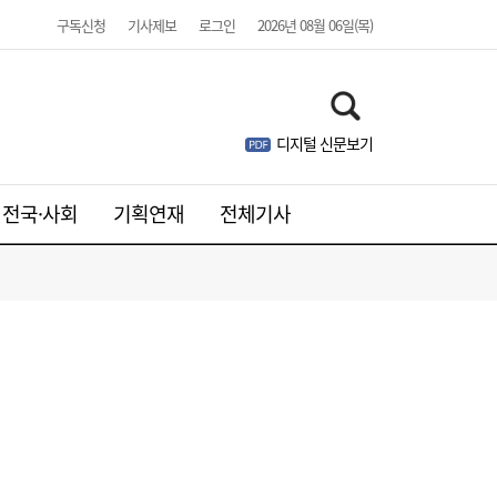
구독신청
기사제보
로그인
2026년 08월 06일(목)
디지털 신문보기
웹젠, 2분기 영업익 8.4%↓…신작은 내년에
21:41
나
전국·사회
기획연재
전체기사
주니어 패션 매거진 ‘크레센도’ 8월호, 교보문
17:20