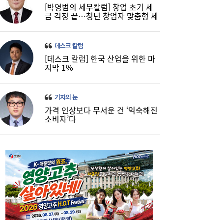
[박영범의 세무칼럼] 창업 초기 세
금 걱정 끝…청년 창업자 맞춤형 세
정 지원 확대
데스크 칼럼
[데스크 칼럼] 한국 산업을 위한 마
코스피, 반도체 차익실현에 4%대 급락…코
16:21
지막 1%
스닥은 800선 지켜내[마감시황]
기자의 눈
가격 인상보다 무서운 건 ‘익숙해진
소비자’다
LH 사장, 주택공급 속도전 위해 “보상 임시
16:18
직, 정규직보다 더 많이 주겠다”