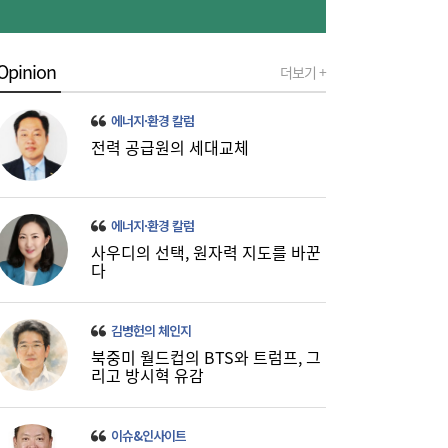
Opinion
더보기 +
[금융권 풍향계] 취약계층 금융 접근성↑...기
16:32
업은행, 비대면 햇살론 출시 外
에너지·환경 칼럼
전력 공급원의 세대교체
에너지·환경 칼럼
사우디의 선택, 원자력 지도를 바꾼
다
미·중에 로봇 패권 안 뺏긴다…현대차, “‘글로
16:26
벌 로봇 파운드리’ 구축할 것”
김병헌의 체인지
북중미 월드컵의 BTS와 트럼프, 그
리고 방시혁 유감
이슈&인사이트