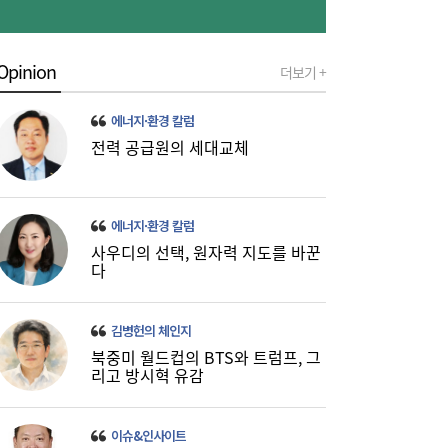
Opinion
더보기 +
에너지·환경 칼럼
전력 공급원의 세대교체
이쯤되면 ‘내홍위’…국힘 윤리위원 또 사퇴,
11:15
윤리위 내부 갈등 확산
에너지·환경 칼럼
사우디의 선택, 원자력 지도를 바꾼
다
김병헌의 체인지
북중미 월드컵의 BTS와 트럼프, 그
리고 방시혁 유감
이슈&인사이트