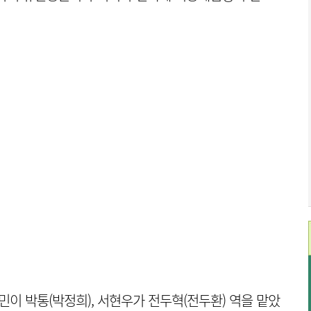
민이 박통(박정희), 서현우가 전두혁(전두환) 역을 맡았