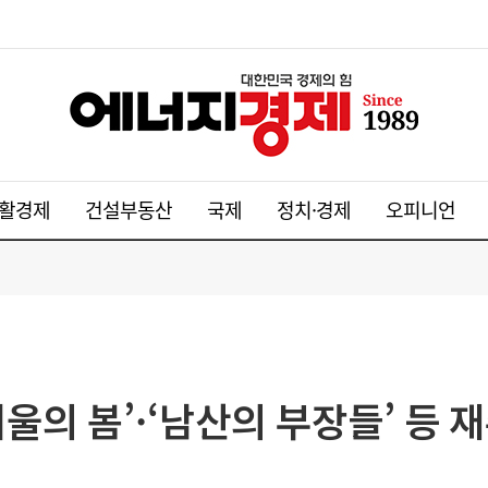
활경제
건설부동산
국제
정치·경제
오피니언
울의 봄’·‘남산의 부장들’ 등 