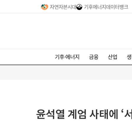
자연자본시대
기후에너지데이터뱅크
기후·에너지
금융
산업
생
윤석열 계엄 사태에 ‘서