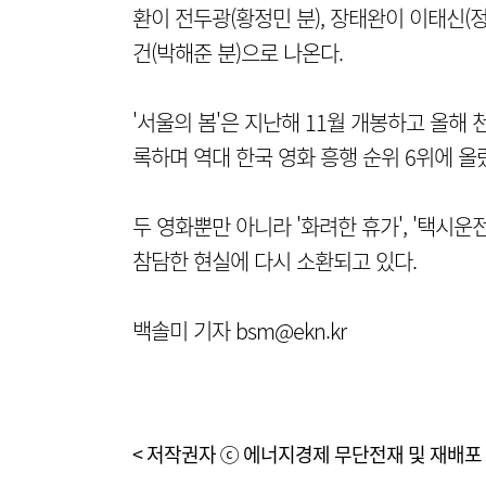
환이 전두광(황정민 분), 장태완이 이태신(정
건(박해준 분)으로 나온다.
'서울의 봄'은 지난해 11월 개봉하고 올해 
록하며 역대 한국 영화 흥행 순위 6위에 올
두 영화뿐만 아니라 '화려한 휴가', '택시운전사'
참담한 현실에 다시 소환되고 있다.
백솔미 기자 bsm@ekn.kr
< 저작권자 ⓒ 에너지경제 무단전재 및 재배포 