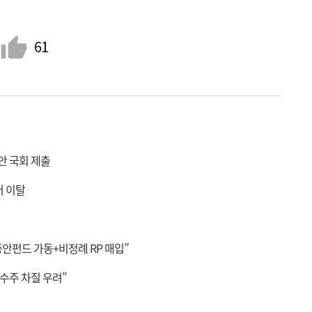
61
안 국회 제출
터 이탈
 증안펀드 가동+비정례 RP 매입”
수주 차질 우려”