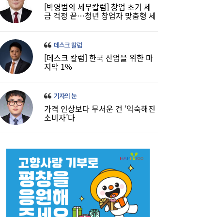
[박영범의 세무칼럼] 창업 초기 세
금 걱정 끝…청년 창업자 맞춤형 세
정 지원 확대
데스크 칼럼
[데스크 칼럼] 한국 산업을 위한 마
지막 1%
기자의 눈
가격 인상보다 무서운 건 ‘익숙해진
소비자’다