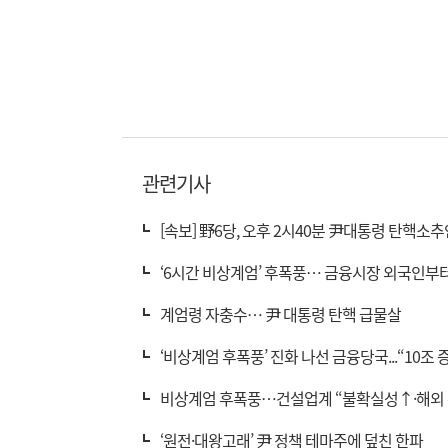
관련기사
[속보] 野6당, 오후 2시40분 尹대통령 탄핵소추
‘6시간 비상계엄’ 후폭풍… 금융시장 외국인부
계엄령 자충수… 尹 대통령 탄핵 급물살
‘비상계엄 후폭풍’ 진화 나선 금융당국...“10조
비상계엄 후폭풍…건설업계 “불확실성↑·해외 
‘원전·대왕고래’ 尹 정책 테마주에 덮친 한파