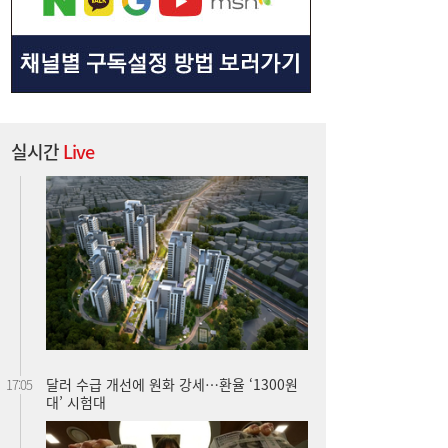
실시간
Live
달러 수급 개선에 원화 강세…환율 ‘1300원
17:05
대’ 시험대
“40도 폭염에 쓰러지면”...나도 받을 수 있는
16:06
보험금 있다