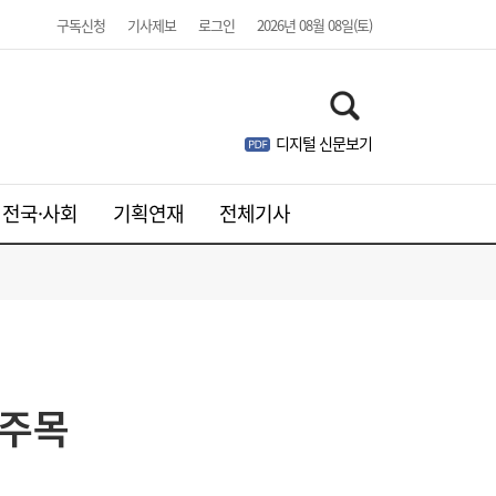
구독신청
기사제보
로그인
2026년 08월 08일(토)
디지털 신문보기
전국·사회
기획연재
전체기사
김민석, 제주·인천 경선 모두 1위…누적 득표
19:36
재주목
율 정청래 역전