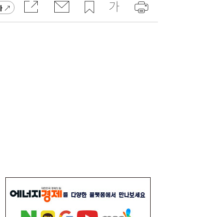
가
[속보] 김민석, 與전당대회 제주·인천 당원투
19:27
표서 승리…2위 정청래·3위 송영길
[송윤주의 부동산생태계] 첫발 뗀 ‘적금주
18:05
택’…주거사다리 기능할까