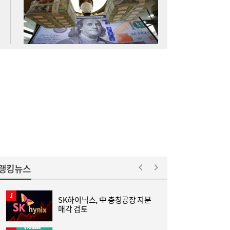
李대통령, ISA·‘주가 누르기 방지법’ 재검토
16:03
지시…여야 엇갈린 반응
랭킹뉴스
SK하이닉스, 中 충칭공장 지분
김
매각 검토
김민석 “갈등 제로” vs 정청래 “한 번 배신하
14:24