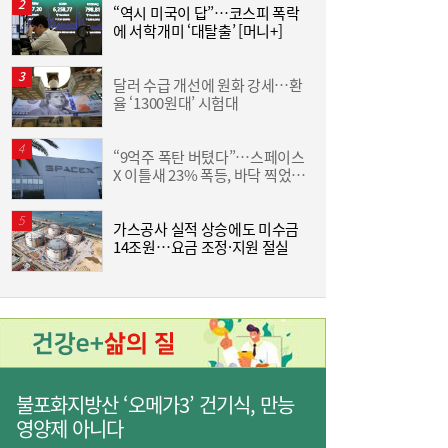
면 또”…제주서 난타전
“역시 미국이 답”…코스피 폭락
“
에 서학개미 ‘대탈출’ [머니+]
받
달러 수급 개선에 원화 강세…환
야
율 ‘1300원대’ 시험대
단
“9억주 폭탄 버텼다”…스페이스
줄었던 中企 대출, 한 달 만에 반등…5대 은
13:11
X 이틀새 23% 폭등, 바닥 찍었나
원
행, 기업대출 확대
[머니+]
가스공사 실적 상승에도 미수금
14조원…요금 조정·지원 절실
인
불포화지방산 ‘오메가3’ 건기식, 만능
“역시 미국이 답”…코스피 폭락에 서학개미
11:20
영양제 아니다
‘대탈출’ [머니+]