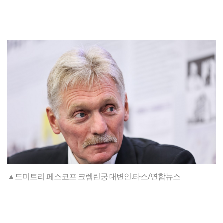
▲드미트리 페스코프 크렘린궁 대변인.타스/연합뉴스